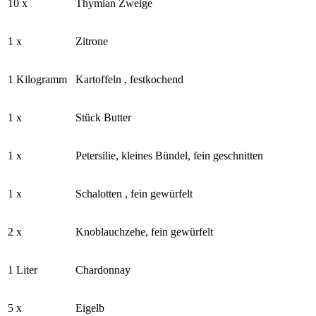
10 x
Thymian Zweige
1 x
Zitrone
1 Kilogramm
Kartoffeln , festkochend
1 x
Stück Butter
1 x
Petersilie, kleines Bündel, fein geschnitten
1 x
Schalotten , fein gewürfelt
2 x
Knoblauchzehe, fein gewürfelt
1 Liter
Chardonnay
5 x
Eigelb