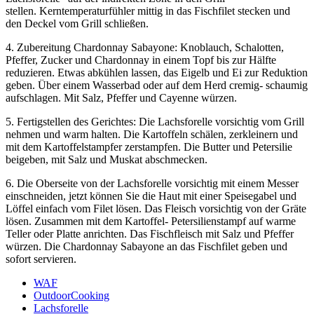
stellen. Kerntemperaturfühler mittig in das Fischfilet stecken und
den Deckel vom Grill schließen.
4. Zubereitung Chardonnay Sabayone: Knoblauch, Schalotten,
Pfeffer, Zucker und Chardonnay in einem Topf bis zur Hälfte
reduzieren. Etwas abkühlen lassen, das Eigelb und Ei zur Reduktion
geben. Über einem Wasserbad oder auf dem Herd cremig- schaumig
aufschlagen. Mit Salz, Pfeffer und Cayenne würzen.
5. Fertigstellen des Gerichtes: Die Lachsforelle vorsichtig vom Grill
nehmen und warm halten. Die Kartoffeln schälen, zerkleinern und
mit dem Kartoffelstampfer zerstampfen. Die Butter und Petersilie
beigeben, mit Salz und Muskat abschmecken.
6. Die Oberseite von der Lachsforelle vorsichtig mit einem Messer
einschneiden, jetzt können Sie die Haut mit einer Speisegabel und
Löffel einfach vom Filet lösen. Das Fleisch vorsichtig von der Gräte
lösen. Zusammen mit dem Kartoffel- Petersilienstampf auf warme
Teller oder Platte anrichten. Das Fischfleisch mit Salz und Pfeffer
würzen. Die Chardonnay Sabayone an das Fischfilet geben und
sofort servieren.
WAF
OutdoorCooking
Lachsforelle