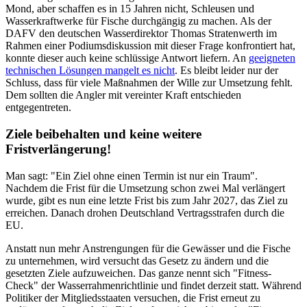
Mond, aber schaffen es in 15 Jahren nicht, Schleusen und
Wasserkraftwerke für Fische durchgängig zu machen. Als der
DAFV den deutschen Wasserdirektor Thomas Stratenwerth im
Rahmen einer Podiumsdiskussion mit dieser Frage konfrontiert hat,
konnte dieser auch keine schlüssige Antwort liefern. An
geeigneten
technischen Lösungen mangelt es nicht
. Es bleibt leider nur der
Schluss, dass für viele Maßnahmen der Wille zur Umsetzung fehlt.
Dem sollten die Angler mit vereinter Kraft entschieden
entgegentreten.
Ziele beibehalten und keine weitere
Fristverlängerung!
Man sagt: "Ein Ziel ohne einen Termin ist nur ein Traum".
Nachdem die Frist für die Umsetzung schon zwei Mal verlängert
wurde, gibt es nun eine letzte Frist bis zum Jahr 2027, das Ziel zu
erreichen. Danach drohen Deutschland Vertragsstrafen durch die
EU.
Anstatt nun mehr Anstrengungen für die Gewässer und die Fische
zu unternehmen, wird versucht das Gesetz zu ändern und die
gesetzten Ziele aufzuweichen. Das ganze nennt sich "Fitness-
Check" der Wasserrahmenrichtlinie und findet derzeit statt. Während
Politiker der Mitgliedsstaaten versuchen, die Frist erneut zu