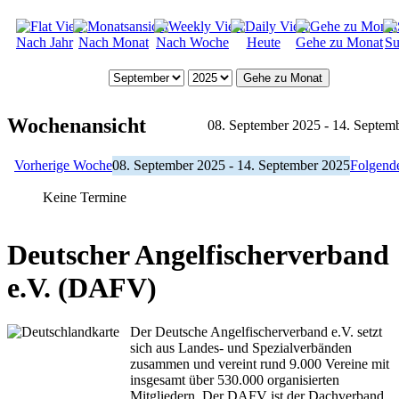
Nach Jahr
Nach Monat
Nach Woche
Heute
Gehe zu Monat
Su
Gehe zu Monat
Wochenansicht
08. September 2025 - 14. Septem
Vorherige Woche
08. September 2025 - 14. September 2025
Folgend
Keine Termine
Deutscher Angelfischerverband
e.V. (DAFV)
Der Deutsche Angelfischerverband e.V. setzt
sich aus Landes- und Spezialverbänden
zusammen und vereint rund 9.000 Vereine mit
insgesamt über 530.000 organisierten
Mitgliedern. Der DAFV ist der Dachverband