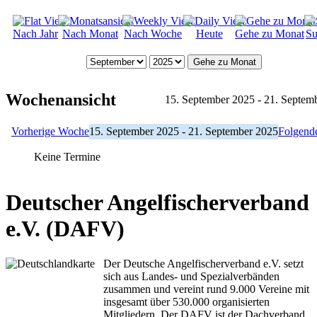
Nach Jahr
Nach Monat
Nach Woche
Heute
Gehe zu Monat
Su
Gehe zu Monat
Wochenansicht
15. September 2025 - 21. Septem
Vorherige Woche
15. September 2025 - 21. September 2025
Folgend
Keine Termine
Deutscher Angelfischerverband
e.V. (DAFV)
Der Deutsche Angelfischerverband e.V. setzt
sich aus Landes- und Spezialverbänden
zusammen und vereint rund 9.000 Vereine mit
insgesamt über 530.000 organisierten
Mitgliedern. Der DAFV ist der Dachverband