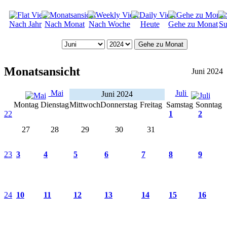
Nach Jahr
Nach Monat
Nach Woche
Heute
Gehe zu Monat
Su
Gehe zu Monat
Monatsansicht
Juni 2024
Mai
Juli
Juni 2024
Montag
Dienstag
Mittwoch
Donnerstag
Freitag
Samstag
Sonntag
22
1
2
27
28
29
30
31
23
3
4
5
6
7
8
9
24
10
11
12
13
14
15
16