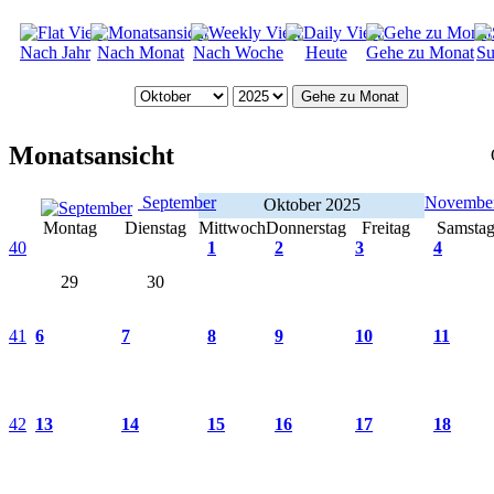
Nach Jahr
Nach Monat
Nach Woche
Heute
Gehe zu Monat
Su
Gehe zu Monat
Monatsansicht
September
Novembe
Oktober 2025
Montag
Dienstag
Mittwoch
Donnerstag
Freitag
Samsta
40
1
2
3
4
29
30
41
6
7
8
9
10
11
42
13
14
15
16
17
18