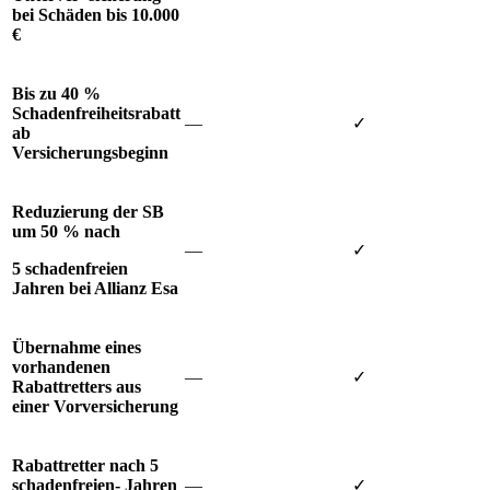
bei Schäden bis 10.000
€
Bis zu 40 %
Schadenfreiheitsrabatt
—
✓
ab
Versicherungsbeginn
Reduzierung
der
SB
um
50
%
nach
—
✓
5 schadenfreien
Jahren bei Allianz Esa
Übernahme eines
vorhandenen
—
✓
Rabattretters aus
einer Vorversicherung
Rabattretter nach 5
schadenfreien- Jahren
—
✓