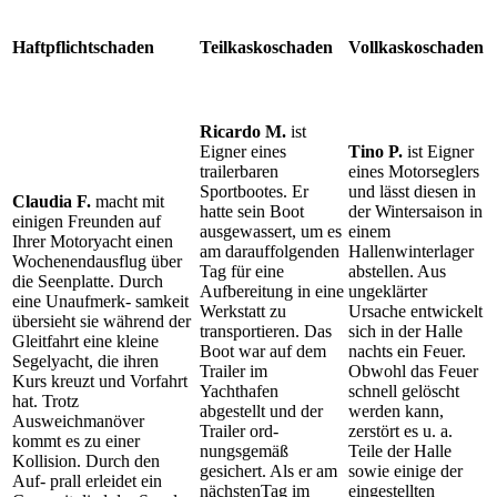
Haftpflichtschaden
Teilkaskoschaden
Vollkaskoschaden
Ricardo M.
ist
Eigner eines
Tino P.
ist Eigner
trailerbaren
eines Motorseglers
Sportbootes. Er
und lässt diesen in
Claudia F.
macht mit
hatte sein Boot
der Wintersaison in
einigen Freunden auf
ausgewassert, um es
einem
Ihrer Motoryacht einen
am darauffolgenden
Hallenwinterlager
Wochenendausflug über
Tag für eine
abstellen. Aus
die Seenplatte. Durch
Aufbereitung in eine
ungeklärter
eine Unaufmerk- samkeit
Werkstatt zu
Ursache entwickelt
übersieht sie während der
transportieren. Das
sich in der Halle
Gleitfahrt eine kleine
Boot war auf dem
nachts ein Feuer.
Segelyacht, die ihren
Trailer im
Obwohl das Feuer
Kurs kreuzt und Vorfahrt
Yachthafen
schnell gelöscht
hat. Trotz
abgestellt und der
werden kann,
Ausweichmanöver
Trailer ord-
zerstört es u. a.
kommt es zu einer
nungsgemäß
Teile der Halle
Kollision. Durch den
gesichert. Als er am
sowie einige der
Auf- prall erleidet ein
nächstenTag im
eingestellten