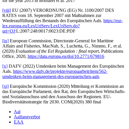
for the year 2015 in Bornarel et al. 2017
[viii]
EU (2007) VERORDNUNG (EG) Nr. 1100/2007 DES
RATES vom 18. September 2007 mit Maßnahmen zur
Wiederauffüllung des Bestands des Europäischen Aals.
https://eur-
lex.europa.eu/LexUriServ/LexUriServ.do?
uri=OJ
:L:2007:248:0017:0023:DE:PDF
[ix]
European Commission, Directorate-General for Maritime
Affairs and Fisheries, MacNab, S., Luchetta, G., Nimmo, F., et al.
(2020)
Evaluation of the Eel Regulation : final report
, Publications
Office, 2020,
https://data.europa.eu/doi/10.2771/679816
[x]
DAFV (2022) Umdenken beim Management des Europäischen
Aals.
https://www.dafv.de/projekte/europaarbeit/item/562-
umdenken-beim-management-des-europaeischen-aals
[xi]
Europäische Kommission (2020) Mitteilung er Kommission an
das Europäische Parlament, den Rat, den Europäischen Wirtschafts-
und Sozialausschuss und den Ausschuss der Regionen. EU-
Biodiversitätsstrategie für 2030. COM(2020) 380 final
Aal
Aalfangverbot
EAA