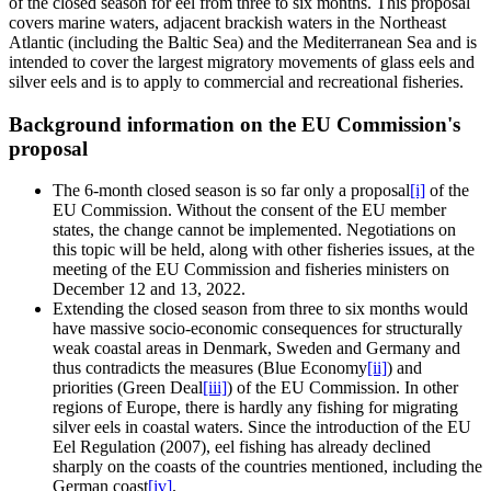
of the closed season for eel from three to six months. This proposal
covers marine waters, adjacent brackish waters in the Northeast
Atlantic (including the Baltic Sea) and the Mediterranean Sea and is
intended to cover the largest migratory movements of glass eels and
silver eels and is to apply to commercial and recreational fisheries.
Background information on the EU Commission's
proposal
The 6-month closed season is so far only a proposal
[i]
of the
EU Commission. Without the consent of the EU member
states, the change cannot be implemented. Negotiations on
this topic will be held, along with other fisheries issues, at the
meeting of the EU Commission and fisheries ministers on
December 12 and 13, 2022.
Extending the closed season from three to six months would
have massive socio-economic consequences for structurally
weak coastal areas in Denmark, Sweden and Germany and
thus contradicts the measures (Blue Economy
[ii]
) and
priorities (Green Deal
[iii]
) of the EU Commission. In other
regions of Europe, there is hardly any fishing for migrating
silver eels in coastal waters. Since the introduction of the EU
Eel Regulation (2007), eel fishing has already declined
sharply on the coasts of the countries mentioned, including the
German coast
[iv]
.