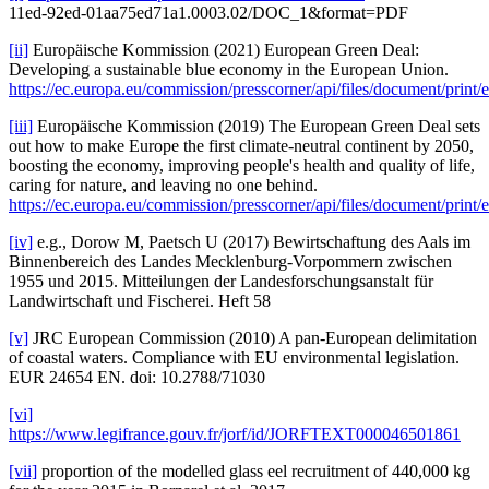
11ed-92ed-01aa75ed71a1.0003.02/DOC_1&format=PDF
[ii]
Europäische Kommission (2021) European Green Deal:
Developing a sustainable blue economy in the European Union.
https://ec.europa.eu/commission/presscorner/api/files/document/pri
[iii]
Europäische Kommission (2019) The European Green Deal sets
out how to make Europe the first climate-neutral continent by 2050,
boosting the economy, improving people's health and quality of life,
caring for nature, and leaving no one behind.
https://ec.europa.eu/commission/presscorner/api/files/document/pri
[iv]
e.g., Dorow M, Paetsch U (2017) Bewirtschaftung des Aals im
Binnenbereich des Landes Mecklenburg-Vorpommern zwischen
1955 und 2015. Mitteilungen der Landesforschungsanstalt für
Landwirtschaft und Fischerei. Heft 58
[v]
JRC European Commission (2010) A pan-European delimitation
of coastal waters. Compliance with EU environmental legislation.
EUR 24654 EN. doi: 10.2788/71030
[vi]
https://www.legifrance.gouv.fr/jorf/id/JORFTEXT000046501861
[vii]
proportion of the modelled glass eel recruitment of 440,000 kg