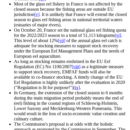
Most of the glass eel fishery in France is not affected by the
closed season because the fishing areas are outside EU
jurisdiction
[v]
. It is unlikely that France will extend the closed
season to glass eel fishing areas in national territorial waters
(estuaries of major rivers).
On October 20, France set the national glass eel fishing quota
for the 2022/2023 season to a total of 51,113 kilograms
[vi]
.
This level of about 12%
[vii]
of the annual glass eel catch is
adequate for stocking measures to support stock recovery
under the European Eel Management Plans and the needs of
European eel aquaculture.
As long as stocking remains enshrined in the EU Eel
Regulation (EC) No 1100/2007
[viii]
as a legitimate measure
to support stock recovery, EMFAF funds will also be
available to co-finance stocking. A timely change of the EU
Eel Regulation is highly unlikely after the evaluation in 2020
("Regulation is fit for purpose!")
[ix]
.
In Germany, the extension of the closed season to 6 months
during the main migration period probably means the end of
(eel) fishing in the coastal regions of Schleswig-Holstein,
Lower Saxony and Mecklenburg-Western Pomerania. This
would result in the loss of socio-economic value creation and
culinary culture.
The Commission's proposal is at odds with the holistic
approach as promoted by the Commission in September. The