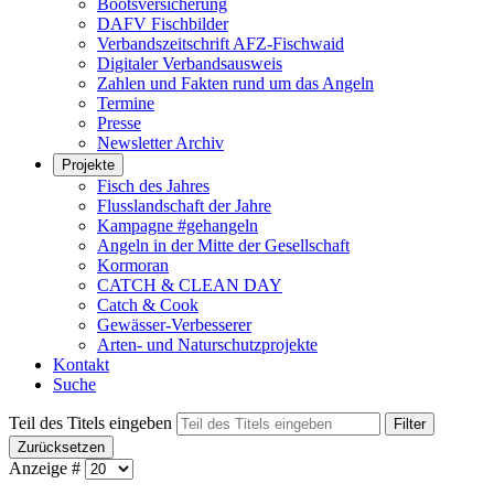
Bootsversicherung
DAFV Fischbilder
Verbandszeitschrift AFZ-Fischwaid
Digitaler Verbandsausweis
Zahlen und Fakten rund um das Angeln
Termine
Presse
Newsletter Archiv
Projekte
Fisch des Jahres
Flusslandschaft der Jahre
Kampagne #gehangeln
Angeln in der Mitte der Gesellschaft
Kormoran
CATCH & CLEAN DAY
Catch & Cook
Gewässer-Verbesserer
Arten- und Naturschutzprojekte
Kontakt
Suche
Teil des Titels eingeben
Filter
Zurücksetzen
Anzeige #