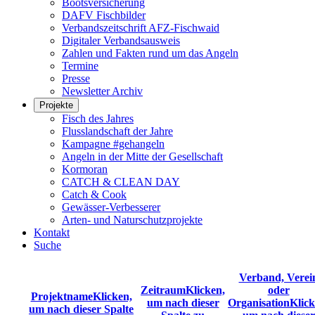
Bootsversicherung
DAFV Fischbilder
Verbandszeitschrift AFZ-Fischwaid
Digitaler Verbandsausweis
Zahlen und Fakten rund um das Angeln
Termine
Presse
Newsletter Archiv
Projekte
Fisch des Jahres
Flusslandschaft der Jahre
Kampagne #gehangeln
Angeln in der Mitte der Gesellschaft
Kormoran
CATCH & CLEAN DAY
Catch & Cook
Gewässer-Verbesserer
Arten- und Naturschutzprojekte
Kontakt
Suche
Verband, Verei
Zeitraum
Klicken,
oder
Projektname
Klicken,
um nach dieser
Organisation
Klick
um nach dieser Spalte