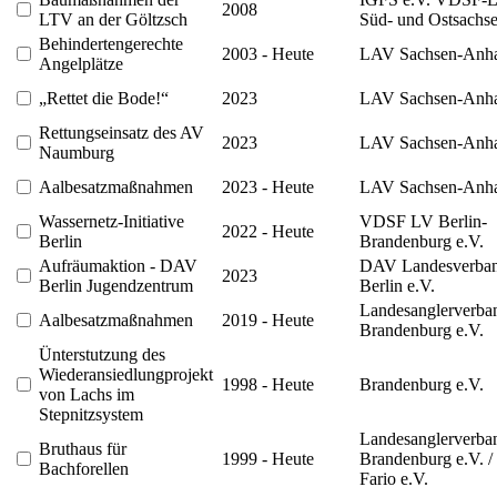
2008
LTV an der Göltzsch
Süd- und Ostsachs
Behindertengerechte
2003 - Heute
LAV Sachsen-Anha
Angelplätze
„Rettet die Bode!“
2023
LAV Sachsen-Anha
Rettungseinsatz des AV
2023
LAV Sachsen-Anha
Naumburg
Aalbesatzmaßnahmen
2023 - Heute
LAV Sachsen-Anha
Wassernetz-Initiative
VDSF LV Berlin-
2022 - Heute
Berlin
Brandenburg e.V.
Aufräumaktion - DAV
DAV Landesverba
2023
Berlin Jugendzentrum
Berlin e.V.
Landesanglerverba
Aalbesatzmaßnahmen
2019 - Heute
Brandenburg e.V.
Ünterstutzung des
Wiederansiedlungprojekt
1998 - Heute
Brandenburg e.V.
von Lachs im
Stepnitzsystem
Landesanglerverba
Bruthaus für
1999 - Heute
Brandenburg e.V. /
Bachforellen
Fario e.V.