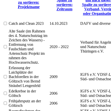
Spalte zu
um nach dieser
zu sortieren:
sortieren:
Spalte zu sortier
Projektname
Zeitraum
Verband, Verei
oder Organisati
Catch and Clean 2023
14.10.2023
DAFV und diverse
Alte Saale (im Rahmen
des 4. Naturschutztag im
Zeichen des Wassers) -
Verband für Angel
Entfernung von
2020 - 2022
und Naturschutz
Faulschlam und
Thüringen e.V.
Artenschutz Projekt im
rahmen des
Hochwasserschutz.
Erfassung der
Laichplätze der
IGFS e.V. VDSF-
Bachforellen in der
2009
Süd- und Ostsachs
Göltzsch von Bernd
Sträubel Lengenfeld
Edelkrebse in der
IGFS e.V. VDSF-
2006
Göltsch
Süd- und Ostsachs
Frühjahrsputz an der
IGFS e.V. VDSF-
2006
Göltzsch
Süd- und Ostsachs
Baumaßnahmen der
IGFS e.V. VDSF-