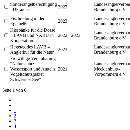
Sonderangelberechtigung
Landesanglerverba
2022
- Ukrainer
Brandenburg e.V.
Fischrettung in der
Landesanglerverba
2023
Egelneiße
Brandenburg e.V.
Kiesbänke für die Dosse
Landesanglerverba
– LAVB und NABU in
2022 - 2023
Brandenburg e.V.
Kooperation
Hegetag des LAVB –
Landesanglerverba
2023
Anglerkur für die Natur
Brandenburg e.V.
Freiwillige Vereinbarung
“Naturschutz,
Landesanglerverba
Wassersport und Angeln
2021
Mecklenburg-
Vogelschutzgebiet
Vorpommern e.V.
Schweriner See”
Seite 1 von 6
1
2
3
4