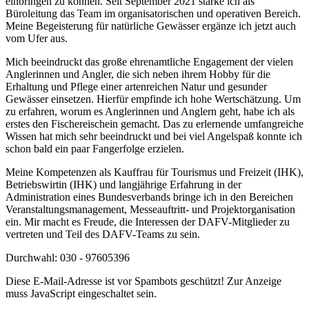
einbringen zu können. Seit September 2021 stärke ich als
Büroleitung das Team im organisatorischen und operativen Bereich.
Meine Begeisterung für natürliche Gewässer ergänze ich jetzt auch
vom Ufer aus.
Mich beeindruckt das große ehrenamtliche Engagement der vielen
Anglerinnen und Angler, die sich neben ihrem Hobby für die
Erhaltung und Pflege einer artenreichen Natur und gesunder
Gewässer einsetzen. Hierfür empfinde ich hohe Wertschätzung. Um
zu erfahren, worum es Anglerinnen und Anglern geht, habe ich als
erstes den Fischereischein gemacht. Das zu erlernende umfangreiche
Wissen hat mich sehr beeindruckt und bei viel Angelspaß konnte ich
schon bald ein paar Fangerfolge erzielen.
Meine Kompetenzen als Kauffrau für Tourismus und Freizeit (IHK),
Betriebswirtin (IHK) und langjährige Erfahrung in der
Administration eines Bundesverbands bringe ich in den Bereichen
Veranstaltungsmanagement, Messeauftritt- und Projektorganisation
ein. Mir macht es Freude, die Interessen der DAFV-Mitglieder zu
vertreten und Teil des DAFV-Teams zu sein.
Durchwahl: 030 - 97605396
Diese E-Mail-Adresse ist vor Spambots geschützt! Zur Anzeige
muss JavaScript eingeschaltet sein.