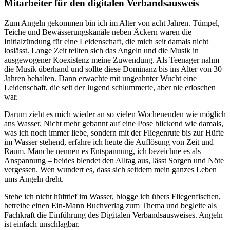
Mitarbeiter für den digitalen Verbandsausweis
Zum Angeln gekommen bin ich im Alter von acht Jahren. Tümpel,
Teiche und Bewässerungskanäle neben Äckern waren die
Initialzündung für eine Leidenschaft, die mich seit damals nicht
loslässt. Lange Zeit teilten sich das Angeln und die Musik in
ausgewogener Koexistenz meine Zuwendung. Als Teenager nahm
die Musik überhand und sollte diese Dominanz bis ins Alter von 30
Jahren behalten. Dann erwachte mit ungeahnter Wucht eine
Leidenschaft, die seit der Jugend schlummerte, aber nie erloschen
war.
Darum zieht es mich wieder an so vielen Wochenenden wie möglich
ans Wasser. Nicht mehr gebannt auf eine Pose blickend wie damals,
was ich noch immer liebe, sondern mit der Fliegenrute bis zur Hüfte
im Wasser stehend, erfahre ich heute die Auflösung von Zeit und
Raum. Manche nennen es Entspannung, ich bezeichne es als
Anspannung – beides blendet den Alltag aus, lässt Sorgen und Nöte
vergessen. Wen wundert es, dass sich seitdem mein ganzes Leben
ums Angeln dreht.
Stehe ich nicht hüfttief im Wasser, blogge ich übers Fliegenfischen,
betreibe einen Ein-Mann Buchverlag zum Thema und begleite als
Fachkraft die Einführung des Digitalen Verbandsausweises. Angeln
ist einfach unschlagbar.