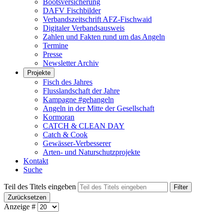
Bootsversicherung
DAFV Fischbilder
Verbandszeitschrift AFZ-Fischwaid
Digitaler Verbandsausweis
Zahlen und Fakten rund um das Angeln
Termine
Presse
Newsletter Archiv
Projekte
Fisch des Jahres
Flusslandschaft der Jahre
Kampagne #gehangeln
Angeln in der Mitte der Gesellschaft
Kormoran
CATCH & CLEAN DAY
Catch & Cook
Gewässer-Verbesserer
Arten- und Naturschutzprojekte
Kontakt
Suche
Teil des Titels eingeben
Filter
Zurücksetzen
Anzeige #