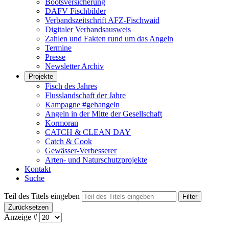
Bootsversicherung
DAFV Fischbilder
Verbandszeitschrift AFZ-Fischwaid
Digitaler Verbandsausweis
Zahlen und Fakten rund um das Angeln
Termine
Presse
Newsletter Archiv
Projekte
Fisch des Jahres
Flusslandschaft der Jahre
Kampagne #gehangeln
Angeln in der Mitte der Gesellschaft
Kormoran
CATCH & CLEAN DAY
Catch & Cook
Gewässer-Verbesserer
Arten- und Naturschutzprojekte
Kontakt
Suche
Teil des Titels eingeben
Filter
Zurücksetzen
Anzeige #