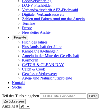
Bootsversicherung
DAFV Fischbilder
Verbandszeitschrift AFZ-Fischwaid
Digitaler Verbandsausweis
Zahlen und Fakten rund um das Angeln
Termine
Presse
Newsletter Archiv
Projekte
Fisch des Jahres
Flusslandschaft der Jahre
Kampagne #gehangeln
Angeln in der Mitte der Gesellschaft
Kormoran
CATCH & CLEAN DAY
Catch & Cook
Gewässer-Verbesserer
Arten- und Naturschutzprojekte
Kontakt
Suche
Teil des Titels eingeben
Filter
Zurücksetzen
Anzeige #