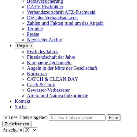
Bootsversicherung
DAFV Fischbilder
Verbandszeitschrift AFZ-Fischwaid
Digitaler Verbandsausweis
Zahlen und Fakten rund um das Angeln
Termine
Presse
Newsletter Archiv
Projekte
Fisch des Jahres
Flusslandschaft der Jahre
Kampagne #gehangeln
Angeln in der Mitte der Gesellschaft
Kormoran
CATCH & CLEAN DAY
Catch & Cook
Gewässer-Verbesserer
Arten- und Naturschutzprojekte
Kontakt
Suche
Teil des Titels eingeben
Filter
Zurücksetzen
Anzeige #