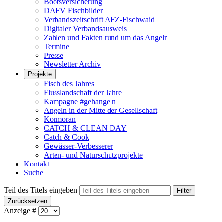
Bootsversicherung
DAFV Fischbilder
Verbandszeitschrift AFZ-Fischwaid
Digitaler Verbandsausweis
Zahlen und Fakten rund um das Angeln
Termine
Presse
Newsletter Archiv
Projekte
Fisch des Jahres
Flusslandschaft der Jahre
Kampagne #gehangeln
Angeln in der Mitte der Gesellschaft
Kormoran
CATCH & CLEAN DAY
Catch & Cook
Gewässer-Verbesserer
Arten- und Naturschutzprojekte
Kontakt
Suche
Teil des Titels eingeben
Filter
Zurücksetzen
Anzeige #