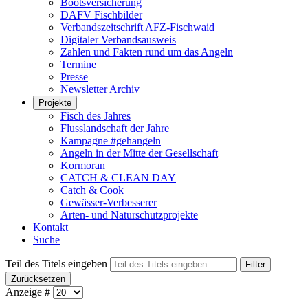
Bootsversicherung
DAFV Fischbilder
Verbandszeitschrift AFZ-Fischwaid
Digitaler Verbandsausweis
Zahlen und Fakten rund um das Angeln
Termine
Presse
Newsletter Archiv
Projekte
Fisch des Jahres
Flusslandschaft der Jahre
Kampagne #gehangeln
Angeln in der Mitte der Gesellschaft
Kormoran
CATCH & CLEAN DAY
Catch & Cook
Gewässer-Verbesserer
Arten- und Naturschutzprojekte
Kontakt
Suche
Teil des Titels eingeben
Filter
Zurücksetzen
Anzeige #