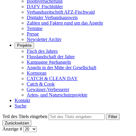
Bootsversicherung
DAFV Fischbilder
Verbandszeitschrift AFZ-Fischwaid
Digitaler Verbandsausweis
Zahlen und Fakten rund um das Angeln
Termine
Presse
Newsletter Archiv
Projekte
Fisch des Jahres
Flusslandschaft der Jahre
Kampagne #gehangeln
Angeln in der Mitte der Gesellschaft
Kormoran
CATCH & CLEAN DAY
Catch & Cook
Gewässer-Verbesserer
Arten- und Naturschutzprojekte
Kontakt
Suche
Teil des Titels eingeben
Filter
Zurücksetzen
Anzeige #