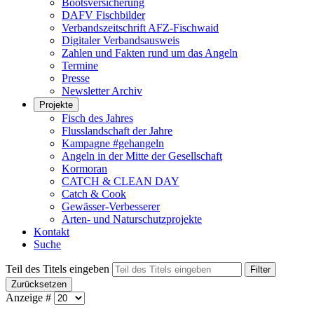
Bootsversicherung
DAFV Fischbilder
Verbandszeitschrift AFZ-Fischwaid
Digitaler Verbandsausweis
Zahlen und Fakten rund um das Angeln
Termine
Presse
Newsletter Archiv
Projekte
Fisch des Jahres
Flusslandschaft der Jahre
Kampagne #gehangeln
Angeln in der Mitte der Gesellschaft
Kormoran
CATCH & CLEAN DAY
Catch & Cook
Gewässer-Verbesserer
Arten- und Naturschutzprojekte
Kontakt
Suche
Teil des Titels eingeben
Filter
Zurücksetzen
Anzeige #