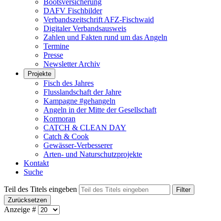
Bootsversicherung
DAFV Fischbilder
Verbandszeitschrift AFZ-Fischwaid
Digitaler Verbandsausweis
Zahlen und Fakten rund um das Angeln
Termine
Presse
Newsletter Archiv
Projekte
Fisch des Jahres
Flusslandschaft der Jahre
Kampagne #gehangeln
Angeln in der Mitte der Gesellschaft
Kormoran
CATCH & CLEAN DAY
Catch & Cook
Gewässer-Verbesserer
Arten- und Naturschutzprojekte
Kontakt
Suche
Teil des Titels eingeben
Filter
Zurücksetzen
Anzeige #