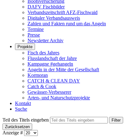
Bootsversicherung
DAFV Fischbilder
Verbandszeitschrift AFZ-Fischwaid
Digitaler Verbandsausweis
Zahlen und Fakten rund um das Angeln
Termine
Presse
Newsletter Archiv
Projekte
Fisch des Jahres
Flusslandschaft der Jahre
Kampagne #gehangeln
Angeln in der Mitte der Gesellschaft
Kormoran
CATCH & CLEAN DAY
Catch & Cook
Gewässer-Verbesserer
Arten- und Naturschutzprojekte
Kontakt
Suche
Teil des Titels eingeben
Filter
Zurücksetzen
Anzeige #