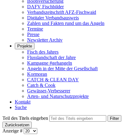
Bootsversicherung
DAFV Fischbilder
Verbandszeitschrift AFZ-Fischwaid
Digitaler Verbandsausweis
Zahlen und Fakten rund um das Angeln
Termine
Presse
Newsletter Archiv
Projekte
Fisch des Jahres
Flusslandschaft der Jahre
Kampagne #gehangeln
Angeln in der Mitte der Gesellschaft
Kormoran
CATCH & CLEAN DAY
Catch & Cook
Gewässer-Verbesserer
Arten- und Naturschutzprojekte
Kontakt
Suche
Teil des Titels eingeben
Filter
Zurücksetzen
Anzeige #