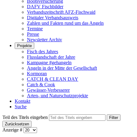
Bootsversicherung
DAFV Fischbilder
Verbandszeitschrift AFZ-Fischwaid
Digitaler Verbandsausweis
Zahlen und Fakten rund um das Angeln
Termine
Presse
Newsletter Archiv
Projekte
Fisch des Jahres
Flusslandschaft der Jahre
Kampagne #gehangeln
Angeln in der Mitte der Gesellschaft
Kormoran
CATCH & CLEAN DAY
Catch & Cook
Gewässer-Verbesserer
Arten- und Naturschutzprojekte
Kontakt
Suche
Teil des Titels eingeben
Filter
Zurücksetzen
Anzeige #