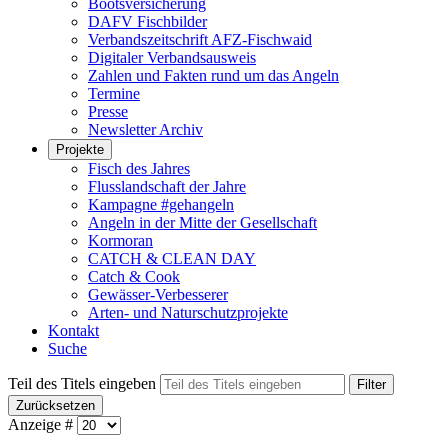
Bootsversicherung
DAFV Fischbilder
Verbandszeitschrift AFZ-Fischwaid
Digitaler Verbandsausweis
Zahlen und Fakten rund um das Angeln
Termine
Presse
Newsletter Archiv
Projekte
Fisch des Jahres
Flusslandschaft der Jahre
Kampagne #gehangeln
Angeln in der Mitte der Gesellschaft
Kormoran
CATCH & CLEAN DAY
Catch & Cook
Gewässer-Verbesserer
Arten- und Naturschutzprojekte
Kontakt
Suche
Teil des Titels eingeben
Filter
Zurücksetzen
Anzeige #