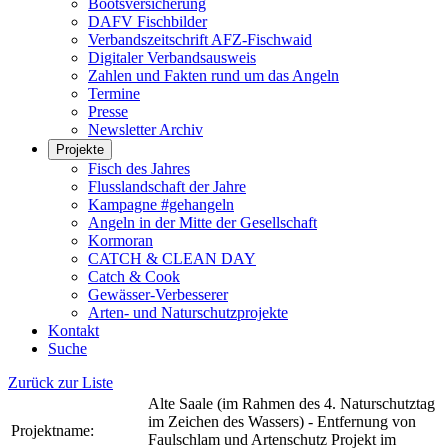
Bootsversicherung
DAFV Fischbilder
Verbandszeitschrift AFZ-Fischwaid
Digitaler Verbandsausweis
Zahlen und Fakten rund um das Angeln
Termine
Presse
Newsletter Archiv
Projekte
Fisch des Jahres
Flusslandschaft der Jahre
Kampagne #gehangeln
Angeln in der Mitte der Gesellschaft
Kormoran
CATCH & CLEAN DAY
Catch & Cook
Gewässer-Verbesserer
Arten- und Naturschutzprojekte
Kontakt
Suche
Zurück zur Liste
Alte Saale (im Rahmen des 4. Naturschutztag
im Zeichen des Wassers) - Entfernung von
Projektname:
Faulschlam und Artenschutz Projekt im