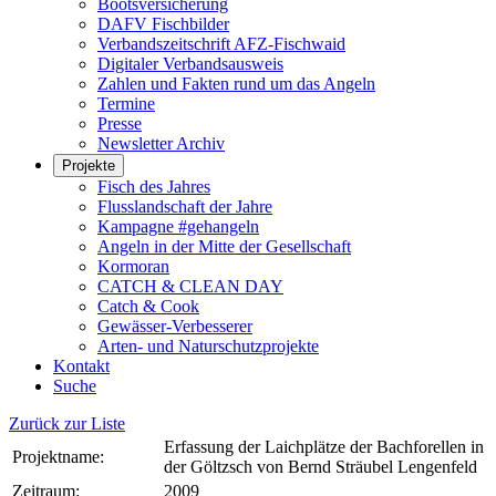
Bootsversicherung
DAFV Fischbilder
Verbandszeitschrift AFZ-Fischwaid
Digitaler Verbandsausweis
Zahlen und Fakten rund um das Angeln
Termine
Presse
Newsletter Archiv
Projekte
Fisch des Jahres
Flusslandschaft der Jahre
Kampagne #gehangeln
Angeln in der Mitte der Gesellschaft
Kormoran
CATCH & CLEAN DAY
Catch & Cook
Gewässer-Verbesserer
Arten- und Naturschutzprojekte
Kontakt
Suche
Zurück zur Liste
Erfassung der Laichplätze der Bachforellen in
Projektname:
der Göltzsch von Bernd Sträubel Lengenfeld
Zeitraum:
2009