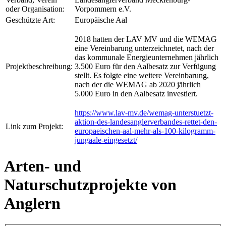
oder Organisation:
Vorpommern e.V.
Geschützte Art:
Europäische Aal
2018 hatten der LAV MV und die WEMAG
eine Vereinbarung unterzeichnetet, nach der
das kommunale Energieunternehmen jährlich
Projektbeschreibung:
3.500 Euro für den Aalbesatz zur Verfügung
stellt. Es folgte eine weitere Vereinbarung,
nach der die WEMAG ab 2020 jährlich
5.000 Euro in den Aalbesatz investiert.
https://www.lav-mv.de/wemag-unterstuetzt-
aktion-des-landesanglerverbandes-rettet-den-
Link zum Projekt:
europaeischen-aal-mehr-als-100-kilogramm-
jungaale-eingesetzt/
Arten- und
Naturschutzprojekte von
Anglern