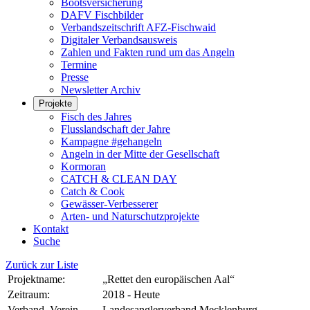
Bootsversicherung
DAFV Fischbilder
Verbandszeitschrift AFZ-Fischwaid
Digitaler Verbandsausweis
Zahlen und Fakten rund um das Angeln
Termine
Presse
Newsletter Archiv
Projekte
Fisch des Jahres
Flusslandschaft der Jahre
Kampagne #gehangeln
Angeln in der Mitte der Gesellschaft
Kormoran
CATCH & CLEAN DAY
Catch & Cook
Gewässer-Verbesserer
Arten- und Naturschutzprojekte
Kontakt
Suche
Zurück zur Liste
Projektname:
„Rettet den europäischen Aal“
Zeitraum:
2018 - Heute
Verband, Verein
Landesanglerverband Mecklenburg-