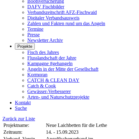
Bootsversicherung
DAFV Fischbilder
Verbandszeitschrift AFZ-Fischwaid
Digitaler Verbandsausweis
Zahlen und Fakten rund um das Angeln
Termine
Presse
Newsletter Archiv
Projekte
Fisch des Jahres
Flusslandschaft der Jahre
Kampagne #gehangeln
Angeln in der Mitte der Gesellschaft
Kormoran
CATCH & CLEAN DAY
Catch & Cook
Gewässer-Verbesserer
Arten- und Naturschutzprojekte
Kontakt
Suche
Zurück zur Liste
Projektname:
Neue Laichbetten für die Lethe
Zeitraum:
14. - 15.09.2023
Verband, Verein
Angelfischerverband im