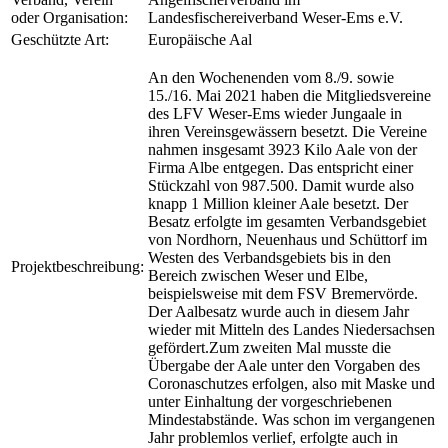
oder Organisation:
Landesfischereiverband Weser-Ems e.V.
Geschützte Art:
Europäische Aal
An den Wochenenden vom 8./9. sowie
15./16. Mai 2021 haben die Mitgliedsvereine
des LFV Weser-Ems wieder Jungaale in
ihren Vereinsgewässern besetzt. Die Vereine
nahmen insgesamt 3923 Kilo Aale von der
Firma Albe entgegen. Das entspricht einer
Stückzahl von 987.500. Damit wurde also
knapp 1 Million kleiner Aale besetzt. Der
Besatz erfolgte im gesamten Verbandsgebiet
von Nordhorn, Neuenhaus und Schüttorf im
Westen des Verbandsgebiets bis in den
Projektbeschreibung:
Bereich zwischen Weser und Elbe,
beispielsweise mit dem FSV Bremervörde.
Der Aalbesatz wurde auch in diesem Jahr
wieder mit Mitteln des Landes Niedersachsen
gefördert.Zum zweiten Mal musste die
Übergabe der Aale unter den Vorgaben des
Coronaschutzes erfolgen, also mit Maske und
unter Einhaltung der vorgeschriebenen
Mindestabstände. Was schon im vergangenen
Jahr problemlos verlief, erfolgte auch in