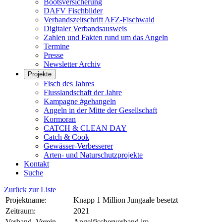
Bootsversicherung
DAFV Fischbilder
Verbandszeitschrift AFZ-Fischwaid
Digitaler Verbandsausweis
Zahlen und Fakten rund um das Angeln
Termine
Presse
Newsletter Archiv
Projekte
Fisch des Jahres
Flusslandschaft der Jahre
Kampagne #gehangeln
Angeln in der Mitte der Gesellschaft
Kormoran
CATCH & CLEAN DAY
Catch & Cook
Gewässer-Verbesserer
Arten- und Naturschutzprojekte
Kontakt
Suche
Zurück zur Liste
Projektname:
Knapp 1 Million Jungaale besetzt
Zeitraum:
2021
Verband, Verein
Angelfischerverband im