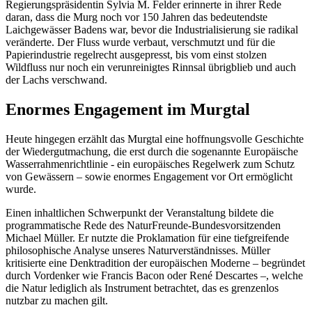
Regierungspräsidentin Sylvia M. Felder erinnerte in ihrer Rede
daran, dass die Murg noch vor 150 Jahren das bedeutendste
Laichgewässer Badens war, bevor die Industrialisierung sie radikal
veränderte. Der Fluss wurde verbaut, verschmutzt und für die
Papierindustrie regelrecht ausgepresst, bis vom einst stolzen
Wildfluss nur noch ein verunreinigtes Rinnsal übrigblieb und auch
der Lachs verschwand.
Enormes Engagement im Murgtal
Heute hingegen erzählt das Murgtal eine hoffnungsvolle Geschichte
der Wiedergutmachung, die erst durch die sogenannte Europäische
Wasserrahmenrichtlinie - ein europäisches Regelwerk zum Schutz
von Gewässern – sowie enormes Engagement vor Ort ermöglicht
wurde.
Einen inhaltlichen Schwerpunkt der Veranstaltung bildete die
programmatische Rede des NaturFreunde-Bundesvorsitzenden
Michael Müller. Er nutzte die Proklamation für eine tiefgreifende
philosophische Analyse unseres Naturverständnisses. Müller
kritisierte eine Denktradition der europäischen Moderne – begründet
durch Vordenker wie Francis Bacon oder René Descartes –, welche
die Natur lediglich als Instrument betrachtet, das es grenzenlos
nutzbar zu machen gilt.