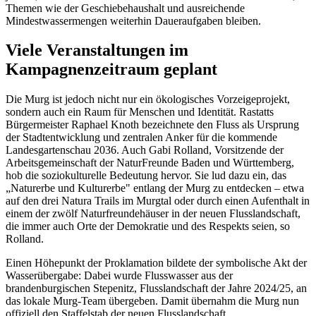
Themen wie der Geschiebehaushalt und ausreichende
Mindestwassermengen weiterhin Daueraufgaben bleiben.
Viele Veranstaltungen im
Kampagnenzeitraum geplant
Die Murg ist jedoch nicht nur ein ökologisches Vorzeigeprojekt,
sondern auch ein Raum für Menschen und Identität. Rastatts
Bürgermeister Raphael Knoth bezeichnete den Fluss als Ursprung
der Stadtentwicklung und zentralen Anker für die kommende
Landesgartenschau 2036. Auch Gabi Rolland, Vorsitzende der
Arbeitsgemeinschaft der NaturFreunde Baden und Württemberg,
hob die soziokulturelle Bedeutung hervor. Sie lud dazu ein, das
„Naturerbe und Kulturerbe" entlang der Murg zu entdecken – etwa
auf den drei Natura Trails im Murgtal oder durch einen Aufenthalt in
einem der zwölf Naturfreundehäuser in der neuen Flusslandschaft,
die immer auch Orte der Demokratie und des Respekts seien, so
Rolland.
Einen Höhepunkt der Proklamation bildete der symbolische Akt der
Wasserübergabe: Dabei wurde Flusswasser aus der
brandenburgischen Stepenitz, Flusslandschaft der Jahre 2024/25, an
das lokale Murg-Team übergeben. Damit übernahm die Murg nun
offiziell den Staffelstab der neuen Flusslandschaft.