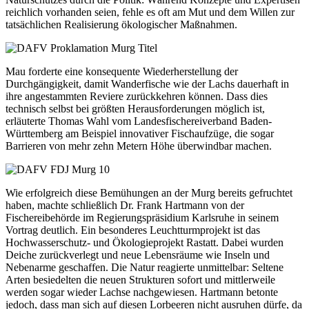
reichlich vorhanden seien, fehle es oft am Mut und dem Willen zur
tatsächlichen Realisierung ökologischer Maßnahmen.
Mau forderte eine konsequente Wiederherstellung der
Durchgängigkeit, damit Wanderfische wie der Lachs dauerhaft in
ihre angestammten Reviere zurückkehren können. Dass dies
technisch selbst bei größten Herausforderungen möglich ist,
erläuterte Thomas Wahl vom Landesfischereiverband Baden-
Württemberg am Beispiel innovativer Fischaufzüge, die sogar
Barrieren von mehr zehn Metern Höhe überwindbar machen.
Wie erfolgreich diese Bemühungen an der Murg bereits gefruchtet
haben, machte schließlich Dr. Frank Hartmann von der
Fischereibehörde im Regierungspräsidium Karlsruhe in seinem
Vortrag deutlich. Ein besonderes Leuchtturmprojekt ist das
Hochwasserschutz- und Ökologieprojekt Rastatt. Dabei wurden
Deiche zurückverlegt und neue Lebensräume wie Inseln und
Nebenarme geschaffen. Die Natur reagierte unmittelbar: Seltene
Arten besiedelten die neuen Strukturen sofort und mittlerweile
werden sogar wieder Lachse nachgewiesen. Hartmann betonte
jedoch, dass man sich auf diesen Lorbeeren nicht ausruhen dürfe, da