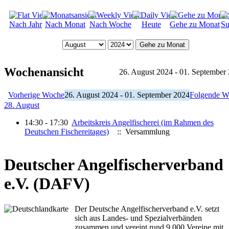
Nach Jahr
Nach Monat
Nach Woche
Heute
Gehe zu Monat
Su
Gehe zu Monat
Wochenansicht
26. August 2024 - 01. September
Vorherige Woche
26. August 2024 - 01. September 2024
Folgende W
28. August
14:30 - 17:30
Arbeitskreis Angelfischerei (im Rahmen des
Deutschen Fischereitages)
:: Versammlung
Deutscher Angelfischerverband
e.V. (DAFV)
Der Deutsche Angelfischerverband e.V. setzt
sich aus Landes- und Spezialverbänden
zusammen und vereint rund 9.000 Vereine mit