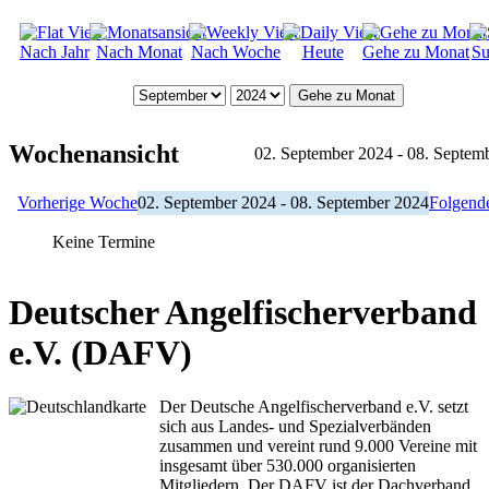
Nach Jahr
Nach Monat
Nach Woche
Heute
Gehe zu Monat
Su
Gehe zu Monat
Wochenansicht
02. September 2024 - 08. Septem
Vorherige Woche
02. September 2024 - 08. September 2024
Folgend
Keine Termine
Deutscher Angelfischerverband
e.V. (DAFV)
Der Deutsche Angelfischerverband e.V. setzt
sich aus Landes- und Spezialverbänden
zusammen und vereint rund 9.000 Vereine mit
insgesamt über 530.000 organisierten
Mitgliedern. Der DAFV ist der Dachverband