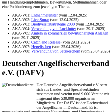
um Handlungsempfehlungen, Bewertungen, Stellungnahmen oder
eine Positionierung zum jeweiligen Thema.
AKA-V01:
Entnahmefenster
(vom 12.04.2025)
AKA-V02:
Live-Sonar
(vom 12.04.2025)
AKA-V03:
Biodiversitätsstrategie 2030
(vom 12.04.2025)
AKA-V04:
Verwendung von Lockfutter
(vom 29.11.2025)
AKA-V05:
Angeln in kommerziell bewirtschafteten Anlagen
(vom 29.11.2025)
AKA-V06:
Catch and Release
(vom 29.11.2025)
AKA-V07:
Hegefischen
(vom 25.04.2026)
AKA-V08:
Verwendung von Setzkeschern
(vom 25.04.2026)
Deutscher Angelfischerverband
e.V. (DAFV)
Der Deutsche Angelfischerverband e.V. setzt
sich aus Landes- und Spezialverbänden
zusammen und vereint rund 9.000 Vereine mit
insgesamt über 530.000 organisierten
Mitgliedern. Der DAFV ist der Dachverband
der Angelfischer in Deutschland. Er ist
gemeinnützig und anerkannter Naturschutz- und Umweltverband.