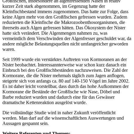
Großfischen, insbesondere an algenfressenden Nasen in relativ
kurzer Zeit stark abgenommen, im Gegenzug hatte der
Kleinfischbestand immens zugenommen. Das hatte zur Folge, dass
keine Algen mehr von den Großfischen gefressen wurden. Zudem
reduzierten die Kleinfische die Makrozoobenthosorganismen, die
ihrerseits auch Algen gefressen hätten. Das Ökosystem der Nister
hatte sich verändert. Die Algenmengen nahmen zu, was
vermeintlich dem Verschwinden der Algenfresser geschuldet war, da
andere mögliche Belastungsquellen nicht umfangreicher geworden
waren.
Seit 1999 wurde ein verstärktes Auftreten von Kormoranen an der
Nister beobachtet. Interessannterweise war schon kurz danach ein
Einbruch bei den Großfischbeständen nachzuweisen. Die Zahl der
Kormorane, die die Nister mehrmals täglich zum Jagen anflogen,
steigerte sich von anfangs ca. 80 auf 140-150 Vögel im Jahre 2002.
Es ist daher leicht vorstellbar, dass durch das hohe Aufkommen der
Kormorane die Bestände der Großfische wie Nase, Döbel und
Barbe reduziert wurden und dadurch eine für das Gewässer
dramatische Kettenreaktion ausgelöst wurde.
Die vollständige Studie wird in naher Zukunft veröffentlicht
werden. Man darf auf die wissenschaftlichen Auswertungen und
Aussagen gespannt sein.
Weitere Referenten und Themen: