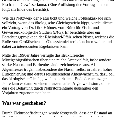
Fisch- und Gewässerfauna. (Eine Auflistung der Vortragsthemen
folgt am Ende des Berichts).
Wie das Netzwerk der Natur tickt und welche Folgenkaskade sich
vollzieht, wenn das ökologische Gleichgewicht kippt, verdeutlichte
ein Vortrag von Dr. Dirk Hübner, vom Büro für Fisch- und
Gewässerökologische Studien (
BFS
). Er berichtete über ein
Forschungsprojekt an der Rheinland-Pfälzischen Nister, welches die
Rolle von Großfischen als Ökosystemleister beleuchten wollte und
dabei zu interessanten Ergebnissen kam.
Mitte der 1990er Jahre verfügte das strukturreiche
Mittelgebirgsflüsschen über eine reiche Artenvielfalt, insbesondere
starke Nasen- und Barbenbestände zeichneten es aus. Als
Algenfresser trugen insbesondere die Nasen, selbst in Jahren hoher
Eutrophierung und daraus resultierendem Algenwachstum, dazu bei,
das ökologische Gleichgewicht zu erhalten. Ende der neunziger
Jahre kam es dann zu einem massenhaften Algenwachstum, ohne
dass die Belastung durch Nährstoffeinträge gegenüber den
Vorjahren zugenommen hatte.
Was war geschehen?
Durch Elektrobefischungen wurde festgestellt, dass der Bestand an