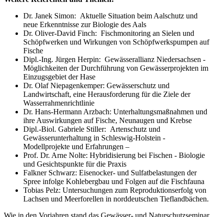
Dr. Janek Simon: Aktuelle Situation beim Aalschutz und
neue Erkenntnisse zur Biologie des Aals
Dr. Oliver-David Finch: Fischmonitoring an Sielen und
Schöpfwerken und Wirkungen von Schöpfwerkspumpen auf
Fische
Dipl.-Ing. Jürgen Herpin: Gewässerallianz Niedersachsen -
Möglichkeiten der Durchführung von Gewässerprojekten im
Einzugsgebiet der Hase
Dr. Olaf Niepagenkemper: Gewässerschutz und
Landwirtschaft, eine Herausforderung für die Ziele der
Wasserrahmenrichtlinie
Dr. Hans-Hermann Arzbach: Unterhaltungsmaßnahmen und
ihre Auswirkungen auf Fische, Neunaugen und Krebse
Dipl.-Biol. Gabriele Stiller: Artenschutz und
Gewässerunterhaltung in Schleswig-Holstein -
Modellprojekte und Erfahrungen –
Prof. Dr. Arne Nolte: Hybridisierung bei Fischen - Biologie
und Gesichtspunkte für die Praxis
Falkner Schwarz: Eisenocker- und Sulfatbelastungen der
Spree infolge Kohlebergbau und Folgen auf die Fischfauna
Tobias Pelz: Untersuchungen zum Reproduktionserfolg von
Lachsen und Meerforellen in norddeutschen Tieflandbächen.
Wie in den Vorjahren stand das Gewässer- und Naturschutzseminar