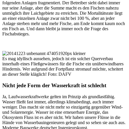
folgenden Anlagen fragmentiert. Der Betreiber sieht dabei immer
nur seine Anlage, aber die Summe macht es den Fischen nahezu
unmöglich ihre Laichgebiete zu erreichen. Die Mortalitätsrate liegt
an einer einzelnen Anlage zwar nicht bei 100 %, aber an jeder
Anlage sterben mehr und mehr Fische, am Ende kommt kaum noch
ein Fisch an. Und dann bleibt ja immer noch die Frage des
Fischabstieges.
Es mag idyllisch aussehen, jedoch ist ein solcher Querverbau
innerhalb eines Fließgewässers für die Fische ein unüberwindbares
Hindernis. Wer aufgrund der Fortpflanz stromauf möchte, scheitert
an dieser Stelle kläglich! Foto: DAFV
Nicht jede Form der Wasserkraft ist schlecht
Ja, Laufwasserkraftwerke gelten im Prinzip als grundlastfähig.
Wasser fließt fast immer, allerdings klimabedingt, auch immer
weniger. Das macht sie nicht mehr so einzigartig gegenüber Wind-
und Solarenergie. Wasser ist eine erneuerbare Energie, das
Ökosystem Fluss ist es aber nicht. Wir haben unsere Flüsse in die
Hände von Wasserbauingenieuren gelegt und so sehen sie auch aus.
Moderne Bauwerke deutscher Ingenieurskunst.