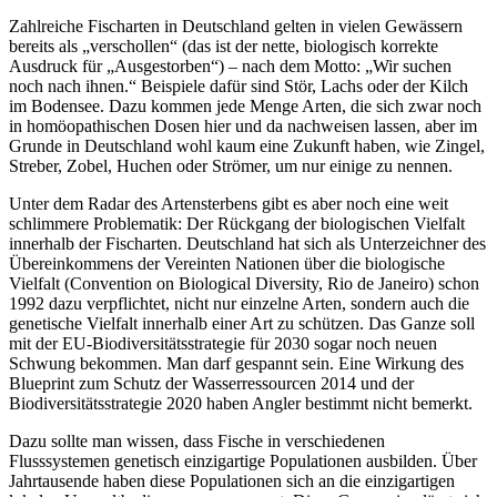
Zahlreiche Fischarten in Deutschland gelten in vielen Gewässern
bereits als „verschollen“ (das ist der nette, biologisch korrekte
Ausdruck für „Ausgestorben“) – nach dem Motto: „Wir suchen
noch nach ihnen.“ Beispiele dafür sind Stör, Lachs oder der Kilch
im Bodensee. Dazu kommen jede Menge Arten, die sich zwar noch
in homöopathischen Dosen hier und da nachweisen lassen, aber im
Grunde in Deutschland wohl kaum eine Zukunft haben, wie Zingel,
Streber, Zobel, Huchen oder Strömer, um nur einige zu nennen.
Unter dem Radar des Artensterbens gibt es aber noch eine weit
schlimmere Problematik: Der Rückgang der biologischen Vielfalt
innerhalb der Fischarten. Deutschland hat sich als Unterzeichner des
Übereinkommens der Vereinten Nationen über die biologische
Vielfalt (Convention on Biological Diversity, Rio de Janeiro) schon
1992 dazu verpflichtet, nicht nur einzelne Arten, sondern auch die
genetische Vielfalt innerhalb einer Art zu schützen. Das Ganze soll
mit der EU-Biodiversitätsstrategie für 2030 sogar noch neuen
Schwung bekommen. Man darf gespannt sein. Eine Wirkung des
Blueprint zum Schutz der Wasserressourcen 2014 und der
Biodiversitätsstrategie 2020 haben Angler bestimmt nicht bemerkt.
Dazu sollte man wissen, dass Fische in verschiedenen
Flusssystemen genetisch einzigartige Populationen ausbilden. Über
Jahrtausende haben diese Populationen sich an die einzigartigen