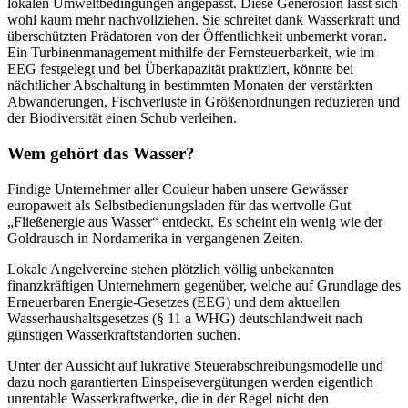
lokalen Umweltbedingungen angepasst. Diese Generosion lässt sich
wohl kaum mehr nachvollziehen. Sie schreitet dank Wasserkraft und
überschützten Prädatoren von der Öffentlichkeit unbemerkt voran.
Ein Turbinenmanagement mithilfe der Fernsteuerbarkeit, wie im
EEG festgelegt und bei Überkapazität praktiziert, könnte bei
nächtlicher Abschaltung in bestimmten Monaten der verstärkten
Abwanderungen, Fischverluste in Größenordnungen reduzieren und
der Biodiversität einen Schub verleihen.
Wem gehört das Wasser?
Findige Unternehmer aller Couleur haben unsere Gewässer
europaweit als Selbstbedienungsladen für das wertvolle Gut
„Fließenergie aus Wasser“ entdeckt. Es scheint ein wenig wie der
Goldrausch in Nordamerika in vergangenen Zeiten.
Lokale Angelvereine stehen plötzlich völlig unbekannten
finanzkräftigen Unternehmern gegenüber, welche auf Grundlage des
Erneuerbaren Energie-Gesetzes (EEG) und dem aktuellen
Wasserhaushaltsgesetzes (§ 11 a WHG) deutschlandweit nach
günstigen Wasserkraftstandorten suchen.
Unter der Aussicht auf lukrative Steuerabschreibungsmodelle und
dazu noch garantierten Einspeisevergütungen werden eigentlich
unrentable Wasserkraftwerke, die in der Regel nicht den