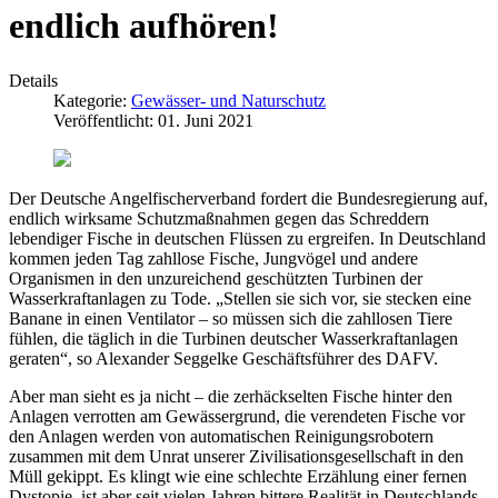
endlich aufhören!
Details
Kategorie:
Gewässer- und Naturschutz
Veröffentlicht: 01. Juni 2021
Der Deutsche Angelfischerverband fordert die Bundesregierung auf,
endlich wirksame Schutzmaßnahmen gegen das Schreddern
lebendiger Fische in deutschen Flüssen zu ergreifen. In Deutschland
kommen jeden Tag zahllose Fische, Jungvögel und andere
Organismen in den unzureichend geschützten Turbinen der
Wasserkraftanlagen zu Tode. „Stellen sie sich vor, sie stecken eine
Banane in einen Ventilator – so müssen sich die zahllosen Tiere
fühlen, die täglich in die Turbinen deutscher Wasserkraftanlagen
geraten“, so Alexander Seggelke Geschäftsführer des DAFV.
Aber man sieht es ja nicht – die zerhäckselten Fische hinter den
Anlagen verrotten am Gewässergrund, die verendeten Fische vor
den Anlagen werden von automatischen Reinigungsrobotern
zusammen mit dem Unrat unserer Zivilisationsgesellschaft in den
Müll gekippt. Es klingt wie eine schlechte Erzählung einer fernen
Dystopie, ist aber seit vielen Jahren bittere Realität in Deutschlands