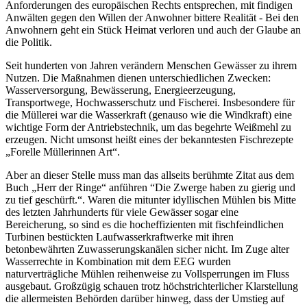
Anforderungen des europäischen Rechts entsprechen, mit findigen
Anwälten gegen den Willen der Anwohner bittere Realität - Bei den
Anwohnern geht ein Stück Heimat verloren und auch der Glaube an
die Politik.
Seit hunderten von Jahren verändern Menschen Gewässer zu ihrem
Nutzen. Die Maßnahmen dienen unterschiedlichen Zwecken:
Wasserversorgung, Bewässerung, Energieerzeugung,
Transportwege, Hochwasserschutz und Fischerei. Insbesondere für
die Müllerei war die Wasserkraft (genauso wie die Windkraft) eine
wichtige Form der Antriebstechnik, um das begehrte Weißmehl zu
erzeugen. Nicht umsonst heißt eines der bekanntesten Fischrezepte
„Forelle Müllerinnen Art“.
Aber an dieser Stelle muss man das allseits berühmte Zitat aus dem
Buch „Herr der Ringe“ anführen “Die Zwerge haben zu gierig und
zu tief geschürft.“. Waren die mitunter idyllischen Mühlen bis Mitte
des letzten Jahrhunderts für viele Gewässer sogar eine
Bereicherung, so sind es die hocheffizienten mit fischfeindlichen
Turbinen bestückten Laufwasserkraftwerke mit ihren
betonbewährten Zuwasserungskanälen sicher nicht. Im Zuge alter
Wasserrechte in Kombination mit dem EEG wurden
naturverträgliche Mühlen reihenweise zu Vollsperrungen im Fluss
ausgebaut. Großzügig schauen trotz höchstrichterlicher Klarstellung
die allermeisten Behörden darüber hinweg, dass der Umstieg auf