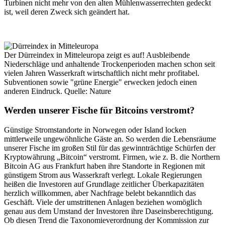
Turbinen nicht mehr von den alten Mühlenwasserrechten gedeckt
ist, weil deren Zweck sich geändert hat.
Der Dürreindex in Mitteleuropa zeigt es auf! Ausbleibende
Niederschläge und anhaltende Trockenperioden machen schon seit
vielen Jahren Wasserkraft wirtschaftlich nicht mehr profitabel.
Subventionen sowie "grüne Energie" erwecken jedoch einen
anderen Eindruck. Quelle: Nature
Werden unserer Fische für Bitcoins verstromt?
Günstige Stromstandorte in Norwegen oder Island locken
mittlerweile ungewöhnliche Gäste an. So werden die Lebensräume
unserer Fische im großen Stil für das gewinnträchtige Schürfen der
Kryptowährung „Bitcoin“ verstromt. Firmen, wie z. B. die Northern
Bitcoin AG aus Frankfurt haben ihre Standorte in Regionen mit
günstigem Strom aus Wasserkraft verlegt. Lokale Regierungen
heißen die Investoren auf Grundlage zeitlicher Überkapazitäten
herzlich willkommen, aber Nachfrage belebt bekanntlich das
Geschäft. Viele der umstrittenen Anlagen beziehen womöglich
genau aus dem Umstand der Investoren ihre Daseinsberechtigung.
Ob diesen Trend die Taxonomieverordnung der Kommission zur