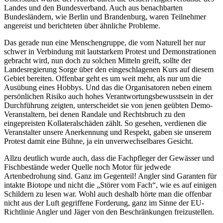
Landes und den Bundesverband. Auch aus benachbarten
Bundesländern, wie Berlin und Brandenburg, waren Teilnehmer
angereist und berichteten über ähnliche Probleme.
Das gerade nun eine Menschengruppe, die vom Naturell her nur
schwer in Verbindung mit lautstarkem Protest und Demonstrationen
gebracht wird, nun doch zu solchen Mitteln greift, sollte der
Landesregierung Sorge über den eingeschlagenen Kurs auf diesem
Gebiet bereiten. Offenbar geht es um weit mehr, als nur um die
Ausübung eines Hobbys. Und das die Organisatoren neben einem
persönlichen Risiko auch hohes Verantwortungsbewusstsein in der
Durchführung zeigten, unterscheidet sie von jenen geübten Demo-
Veranstaltern, bei denen Randale und Rechtsbruch zu den
eingepreisten Kollateralschäden zählt. So gesehen, verdienen die
Veranstalter unsere Anerkennung und Respekt, gaben sie unserem
Protest damit eine Bühne, ja ein unverwechselbares Gesicht.
Allzu deutlich wurde auch, dass die Fachpfleger der Gewässer und
Fischbestände weder Quelle noch Motor für jedwede
Artenbedrohung sind. Ganz im Gegenteil! Angler sind Garanten für
intakte Biotope und nicht die „Störer vom Fach“, wie es auf einigen
Schildern zu lesen war. Wohl auch deshalb hörte man die offenbar
nicht aus der Luft gegriffene Forderung, ganz im Sinne der EU-
Richtlinie Angler und Jäger von den Beschränkungen freizustellen.