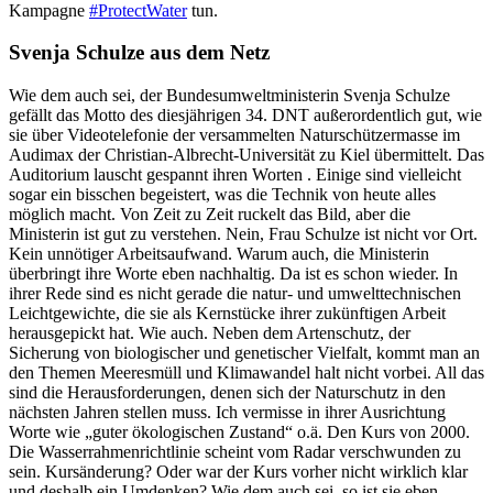
Kampagne
#ProtectWater
tun.
Svenja Schulze aus dem Netz
Wie dem auch sei, der Bundesumweltministerin Svenja Schulze
gefällt das Motto des diesjährigen 34. DNT außerordentlich gut, wie
sie über Videotelefonie der versammelten Naturschützermasse im
Audimax der Christian-Albrecht-Universität zu Kiel übermittelt. Das
Auditorium lauscht gespannt ihren Worten . Einige sind vielleicht
sogar ein bisschen begeistert, was die Technik von heute alles
möglich macht. Von Zeit zu Zeit ruckelt das Bild, aber die
Ministerin ist gut zu verstehen. Nein, Frau Schulze ist nicht vor Ort.
Kein unnötiger Arbeitsaufwand. Warum auch, die Ministerin
überbringt ihre Worte eben nachhaltig. Da ist es schon wieder. In
ihrer Rede sind es nicht gerade die natur- und umwelttechnischen
Leichtgewichte, die sie als Kernstücke ihrer zukünftigen Arbeit
herausgepickt hat. Wie auch. Neben dem Artenschutz, der
Sicherung von biologischer und genetischer Vielfalt, kommt man an
den Themen Meeresmüll und Klimawandel halt nicht vorbei. All das
sind die Herausforderungen, denen sich der Naturschutz in den
nächsten Jahren stellen muss. Ich vermisse in ihrer Ausrichtung
Worte wie „guter ökologischen Zustand“ o.ä. Den Kurs von 2000.
Die Wasserrahmenrichtlinie scheint vom Radar verschwunden zu
sein. Kursänderung? Oder war der Kurs vorher nicht wirklich klar
und deshalb ein Umdenken? Wie dem auch sei, so ist sie eben,