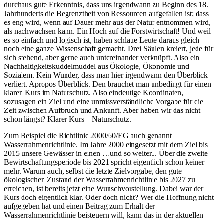
durchaus gute Erkenntnis, dass uns irgendwann zu Beginn des 18.
Jahrhunderts die Begrenztheit von Ressourcen aufgefallen ist; dass
es eng wird, wenn auf Dauer mehr aus der Natur entnommen wird,
als nachwachsen kann. Ein Hoch auf die Forstwirtschaft! Und weil
es so einfach und logisch ist, haben schlaue Leute daraus gleich
noch eine ganze Wissenschaft gemacht. Drei Säulen kreiert, jede für
sich stehend, aber gerne auch untereinander verknüpft. Also ein
Nachhaltigkeitskuddelmuddel aus Ökologie, Ökonomie und
Sozialem. Kein Wunder, dass man hier irgendwann den Überblick
verliert. Apropos Überblick. Den brauchet man unbedingt für einen
klaren Kurs im Naturschutz. Also eindeutige Koordinaten,
sozusagen ein Ziel und eine unmissverständliche Vorgabe für die
Zeit zwischen Aufbruch und Ankunft. Aber haben wir das nicht
schon längst? Klarer Kurs – Naturschutz.
Zum Beispiel die Richtlinie 2000/60/EG auch genannt
Wasserrahmenrichtlinie. Im Jahre 2000 eingesetzt mit dem Ziel bis
2015 unsere Gewässer in einen …und so weiter... Über die zweite
Bewirtschaftungsperiode bis 2021 spricht eigentlich schon keiner
mehr. Warum auch, selbst die letzte Zielvorgabe, den gute
ökologischen Zustand der Wasserrahmenrichtlinie bis 2027 zu
erreichen, ist bereits jetzt eine Wunschvorstellung. Dabei war der
Kurs doch eigentlich klar. Oder doch nicht? Wer die Hoffnung nicht
aufgegeben hat und einen Beitrag zum Erhalt der
Wasserrahmenrichtlinie beisteuern will, kann das in der aktuellen