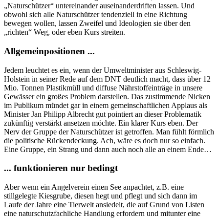
„Naturschützer“ untereinander auseinanderdriften lassen. Und
obwohl sich alle Naturschützer tendenziell in eine Richtung
bewegen wollen, lassen Zweifel und Ideologien sie über den
„richten“ Weg, oder eben Kurs streiten.
Allgemeinpositionen ...
Jedem leuchtet es ein, wenn der Umweltminister aus Schleswig-
Holstein in seiner Rede auf dem DNT deutlich macht, dass über 12
Mio. Tonnen Plastikmüll und diffuse Nährstoffeinträge in unsere
Gewässer ein großes Problem darstellen. Das zustimmende Nicken
im Publikum mündet gar in einem gemeinschaftlichen Applaus als
Minister Jan Philipp Albrecht gut pointiert an dieser Problematik
zukünftig verstärkt ansetzen möchte. Ein klarer Kurs eben. Der
Nerv der Gruppe der Naturschützer ist getroffen. Man fühlt förmlich
die politische Rückendeckung. Ach, wäre es doch nur so einfach.
Eine Gruppe, ein Strang und dann auch noch alle an einem Ende…
... funktionieren nur bedingt
Aber wenn ein Angelverein einen See anpachtet, z.B. eine
stillgelegte Kiesgrube, diesen hegt und pflegt und sich dann im
Laufe der Jahre eine Tierwelt ansiedelt, die auf Grund von Listen
eine naturschutzfachliche Handlung erfordern und mitunter eine