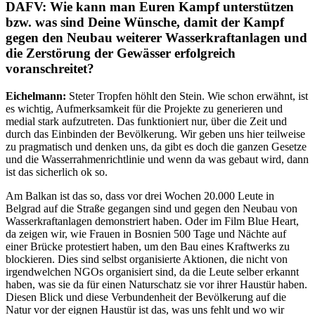
DAFV: Wie kann man Euren Kampf unterstützen
bzw. was sind Deine Wünsche, damit der Kampf
gegen den Neubau weiterer Wasserkraftanlagen und
die Zerstörung der Gewässer erfolgreich
voranschreitet?
Eichelmann:
Steter Tropfen höhlt den Stein. Wie schon erwähnt, ist
es wichtig, Aufmerksamkeit für die Projekte zu generieren und
medial stark aufzutreten. Das funktioniert nur, über die Zeit und
durch das Einbinden der Bevölkerung. Wir geben uns hier teilweise
zu pragmatisch und denken uns, da gibt es doch die ganzen Gesetze
und die Wasserrahmenrichtlinie und wenn da was gebaut wird, dann
ist das sicherlich ok so.
Am Balkan ist das so, dass vor drei Wochen 20.000 Leute in
Belgrad auf die Straße gegangen sind und gegen den Neubau von
Wasserkraftanlagen demonstriert haben. Oder im Film Blue Heart,
da zeigen wir, wie Frauen in Bosnien 500 Tage und Nächte auf
einer Brücke protestiert haben, um den Bau eines Kraftwerks zu
blockieren. Dies sind selbst organisierte Aktionen, die nicht von
irgendwelchen NGOs organisiert sind, da die Leute selber erkannt
haben, was sie da für einen Naturschatz sie vor ihrer Haustür haben.
Diesen Blick und diese Verbundenheit der Bevölkerung auf die
Natur vor der eignen Haustür ist das, was uns fehlt und wo wir