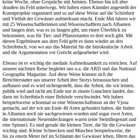
keine Woche, ohne Gespräche mit Juristen. Ebenso bin ich aber
draußen im Feld unterwegs. Wir haben einen Künstler angestellt der
Kunstprojekte organisiert und so auf diese Weise auf die Schönheit
und Vielfalt der Gewässer aufmerksam macht. Ende Mai fahren wir
mit 25 Wissenschaftlerinnen und Wissenschaftlern nach Albanien
und fangen dort, was es zu fangen gibt, um einen Überblick zu
bekommen, was für Tier- und Pflanzenarten es dort noch gibt. Mit
diesen Ergebnissen aus dem Feld geht es dann wieder an den
Schreibtisch, von wo aus das Material für die bürokratische Arbeit
und die Argumentation vor Gericht aufgearbeitet wird.
Ebenso ist es wichtig die mediale Aufmerksamkeit zu erreichen. Auf
unserer nächsten Reise begleitet uns u.a. die ARD und das National
Geographic Magazine. Auf diese Weise können sich die
Berichterstatter aus unserer Arbeit ihre Storys heraussuchen und
aufbauen und es wird sichergestellt, dass die Arbeit, die wir leisten,
publik wird und nicht am Ende nur in einem Gutachten landet, das
dann im Schreibtisch einer Behörde verschwindet. Wir haben
beispielsweise schonmal so eine Wissenschaftstour an der Vjosa
gemacht, auf der wir am Ende 40 Arten gefunden haben, die bisher
in Albanien noch nie nachgewiesen wurden und sogar zwei Arten,
die internationale Neuentdeckungen waren (eine Steinfliegenart und
eine Spinne). Es sind gerade die kleinen Tiere, die für die Gewässer
wichtig sind. Kleine Schnecken und Muschen beispielsweise, die
bis zu einem Meter tief im Schlamm der Gewässer leben, filtern das