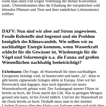
wenn man einen Fall wegen Verletzung der Berner Konvention
(amtl.: Übereinkommen über die Erhaltung der europäischen wild
lebenden Pflanzen und Tiere und ihrer natürlichen Lebensräume)
eröffnet.
DAFV: Nun sind wir aber auf Strom angewiesen.
Fossile Rohstoffe sind begrenzt und ein Problem
bezüglich des Klimawandels. Wie sollten wir zu
nachhaltiger Energie kommen, wenn Wasserkraft
schlecht für die Gewässer ist, Windenergie für die
Vögel und Solarenergie u.a. die Fauna auf großen
Wiesenflächen nachhaltig beeinträchtigt?
Eichelmann:
Die Frage, ob Wasserkraft für einen nachhaltigen
Energiemix benötigt wird, ist beantwortet und lautet „Ja“, denn es
gibt bereits zigtausende Anlagen allein in Europa. Aber wir bei
Riverwatch sind dagegen, dass noch irgendwo ein neues
Wasserkraftwerk gebaut wird. Der Ausbaugrad unserer Flüsse ist
bereits zu hoch, die Dosis macht das Gift. Was in geringen Mengen
gesund sein kann, ist bei Zuviel tödlich. Und bei der Wasserkraft ist
die Dosis bereits zu hoch. Deshalb muss man in den meisten
Ländern Europas über den Abriss von Anlagen reden und nicht über