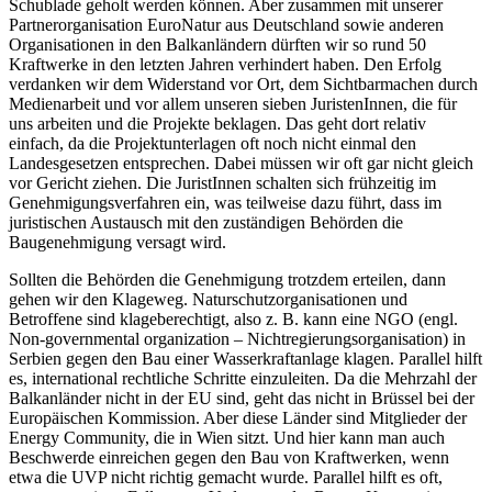
Schublade geholt werden können. Aber zusammen mit unserer
Partnerorganisation EuroNatur aus Deutschland sowie anderen
Organisationen in den Balkanländern dürften wir so rund 50
Kraftwerke in den letzten Jahren verhindert haben. Den Erfolg
verdanken wir dem Widerstand vor Ort, dem Sichtbarmachen durch
Medienarbeit und vor allem unseren sieben JuristenInnen, die für
uns arbeiten und die Projekte beklagen. Das geht dort relativ
einfach, da die Projektunterlagen oft noch nicht einmal den
Landesgesetzen entsprechen. Dabei müssen wir oft gar nicht gleich
vor Gericht ziehen. Die JuristInnen schalten sich frühzeitig im
Genehmigungsverfahren ein, was teilweise dazu führt, dass im
juristischen Austausch mit den zuständigen Behörden die
Baugenehmigung versagt wird.
Sollten die Behörden die Genehmigung trotzdem erteilen, dann
gehen wir den Klageweg. Naturschutzorganisationen und
Betroffene sind klageberechtigt, also z. B. kann eine NGO (engl.
Non-governmental organization – Nichtregierungsorganisation) in
Serbien gegen den Bau einer Wasserkraftanlage klagen. Parallel hilft
es, international rechtliche Schritte einzuleiten. Da die Mehrzahl der
Balkanländer nicht in der EU sind, geht das nicht in Brüssel bei der
Europäischen Kommission. Aber diese Länder sind Mitglieder der
Energy Community, die in Wien sitzt. Und hier kann man auch
Beschwerde einreichen gegen den Bau von Kraftwerken, wenn
etwa die UVP nicht richtig gemacht wurde. Parallel hilft es oft,