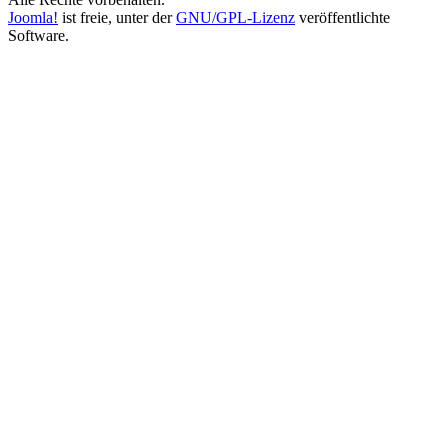
Joomla!
ist freie, unter der
GNU/GPL-Lizenz
veröffentlichte
Software.