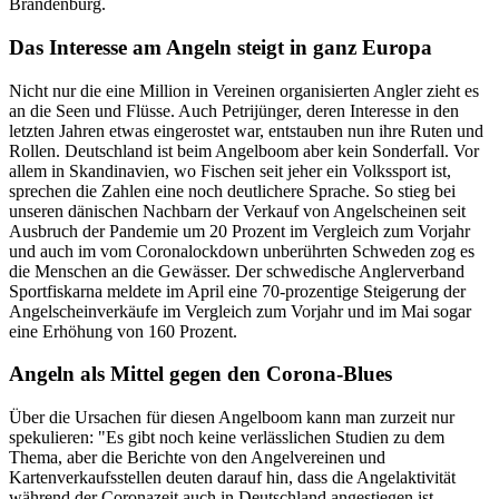
Brandenburg.
Das Interesse am Angeln steigt in ganz Europa
Nicht nur die eine Million in Vereinen organisierten Angler zieht es
an die Seen und Flüsse. Auch Petrijünger, deren Interesse in den
letzten Jahren etwas eingerostet war, entstauben nun ihre Ruten und
Rollen. Deutschland ist beim Angelboom aber kein Sonderfall. Vor
allem in Skandinavien, wo Fischen seit jeher ein Volkssport ist,
sprechen die Zahlen eine noch deutlichere Sprache. So stieg bei
unseren dänischen Nachbarn der Verkauf von Angelscheinen seit
Ausbruch der Pandemie um 20 Prozent im Vergleich zum Vorjahr
und auch im vom Coronalockdown unberührten Schweden zog es
die Menschen an die Gewässer. Der schwedische Anglerverband
Sportfiskarna meldete im April eine 70-prozentige Steigerung der
Angelscheinverkäufe im Vergleich zum Vorjahr und im Mai sogar
eine Erhöhung von 160 Prozent.
Angeln als Mittel gegen den Corona-Blues
Über die Ursachen für diesen Angelboom kann man zurzeit nur
spekulieren: "Es gibt noch keine verlässlichen Studien zu dem
Thema, aber die Berichte von den Angelvereinen und
Kartenverkaufsstellen deuten darauf hin, dass die Angelaktivität
während der Coronazeit auch in Deutschland angestiegen ist.