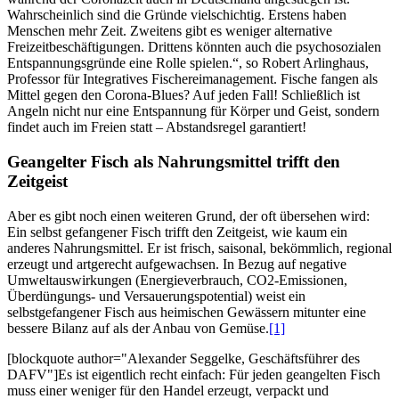
Wahrscheinlich sind die Gründe vielschichtig. Erstens haben
Menschen mehr Zeit. Zweitens gibt es weniger alternative
Freizeitbeschäftigungen. Drittens könnten auch die psychosozialen
Entspannungsgründe eine Rolle spielen.“, so Robert Arlinghaus,
Professor für Integratives Fischereimanagement. Fische fangen als
Mittel gegen den Corona-Blues? Auf jeden Fall! Schließlich ist
Angeln nicht nur eine Entspannung für Körper und Geist, sondern
findet auch im Freien statt – Abstandsregel garantiert!
Geangelter Fisch als Nahrungsmittel trifft den
Zeitgeist
Aber es gibt noch einen weiteren Grund, der oft übersehen wird:
Ein selbst gefangener Fisch trifft den Zeitgeist, wie kaum ein
anderes Nahrungsmittel. Er ist frisch, saisonal, bekömmlich, regional
erzeugt und artgerecht aufgewachsen. In Bezug auf negative
Umweltauswirkungen (Energieverbrauch, CO2-Emissionen,
Überdüngungs- und Versauerungspotential) weist ein
selbstgefangener Fisch aus heimischen Gewässern mitunter eine
bessere Bilanz auf als der Anbau von Gemüse.
[1]
[blockquote author="Alexander Seggelke, Geschäftsführer des
DAFV"]Es ist eigentlich recht einfach: Für jeden geangelten Fisch
muss einer weniger für den Handel erzeugt, verpackt und