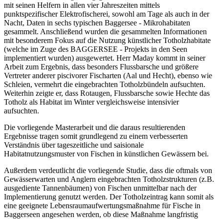
mit seinen Helfern in allen vier Jahreszeiten mittels
punktspezifischer Elektrofischerei, sowohl am Tage als auch in der
Nacht, Daten in sechs typischen Baggersee - Mikrohabitaten
gesammelt. Anschließend wurden die gesammelten Informationen
mit besonderem Fokus auf die Nutzung künstlicher Totholzhabitate
(welche im Zuge des BAGGERSEE - Projekts in den Seen
implementiert wurden) ausgewertet. Herr Maday kommt in seiner
Arbeit zum Ergebnis, dass besonders Flussbarsche und größere
Vertreter anderer piscivorer Fischarten (Aal und Hecht), ebenso wie
Schleien, vermehrt die eingebrachten Totholzbündeln aufsuchten.
Weiterhin zeigte er, dass Rotaugen, Flussbarsche sowie Hechte das
Totholz als Habitat im Winter vergleichsweise intensivier
aufsuchten.
Die vorliegende Masterarbeit und die daraus resultierenden
Ergebnisse tragen somit grundlegend zu einem verbesserten
Verständnis über tageszeitliche und saisionale
Habitatnutzungsmuster von Fischen in künstlichen Gewässern bei.
Außerdem verdeutlicht die vorliegende Studie, dass die oftmals von
Gewässerwarten und Anglern eingebrachten Totholzstrukturen (z.B.
ausgediente Tannenbäumen) von Fischen unmittelbar nach der
Implementierung genutzt werden. Der Totholzeintrag kann somit als
eine geeignete Lebensraumaufwertungsmaßnahme für Fische in
Baggerseen angesehen werden, ob diese Maßnahme langfristig