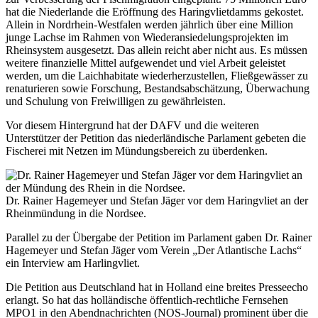
hat die Niederlande die Eröffnung des Haringvlietdamms gekostet.
Allein in Nordrhein-Westfalen werden jährlich über eine Million
junge Lachse im Rahmen von Wiederansiedelungsprojekten im
Rheinsystem ausgesetzt. Das allein reicht aber nicht aus. Es müssen
weitere finanzielle Mittel aufgewendet und viel Arbeit geleistet
werden, um die Laichhabitate wiederherzustellen, Fließgewässer zu
renaturieren sowie Forschung, Bestandsabschätzung, Überwachung
und Schulung von Freiwilligen zu gewährleisten.
Vor diesem Hintergrund hat der DAFV und die weiteren
Unterstützer der Petition das niederländische Parlament gebeten die
Fischerei mit Netzen im Mündungsbereich zu überdenken.
Dr. Rainer Hagemeyer und Stefan Jäger vor dem Haringvliet an der
Rheinmündung in die Nordsee.
Parallel zu der Übergabe der Petition im Parlament gaben Dr. Rainer
Hagemeyer und Stefan Jäger vom Verein „Der Atlantische Lachs“
ein Interview am Harlingvliet.
Die Petition aus Deutschland hat in Holland eine breites Presseecho
erlangt. So hat das holländische öffentlich-rechtliche Fernsehen
MPO1 in den Abendnachrichten (NOS-Journal) prominent über die