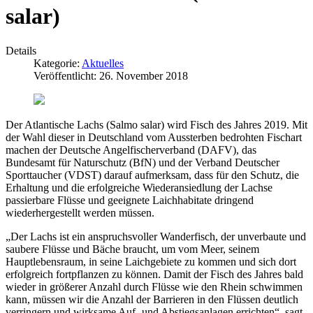
salar)
Details
Kategorie:
Aktuelles
Veröffentlicht: 26. November 2018
Der Atlantische Lachs (Salmo salar) wird Fisch des Jahres 2019. Mit
der Wahl dieser in Deutschland vom Aussterben bedrohten Fischart
machen der Deutsche Angelfischerverband (DAFV), das
Bundesamt für Naturschutz (BfN) und der Verband Deutscher
Sporttaucher (VDST) darauf aufmerksam, dass für den Schutz, die
Erhaltung und die erfolgreiche Wiederansiedlung der Lachse
passierbare Flüsse und geeignete Laichhabitate dringend
wiederhergestellt werden müssen.
„Der Lachs ist ein anspruchsvoller Wanderfisch, der unverbaute und
saubere Flüsse und Bäche braucht, um vom Meer, seinem
Hauptlebensraum, in seine Laichgebiete zu kommen und sich dort
erfolgreich fortpflanzen zu können. Damit der Fisch des Jahres bald
wieder in größerer Anzahl durch Flüsse wie den Rhein schwimmen
kann, müssen wir die Anzahl der Barrieren in den Flüssen deutlich
verringern und wirksame Auf- und Abstiegsanlagen errichten“, sagt