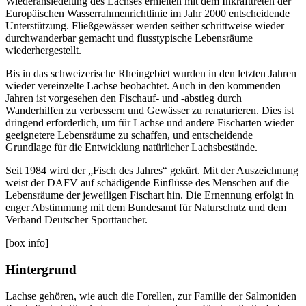
Wiederansiedelung des Lachses erhielten mit dem Inkrafttreten der
Europäischen Wasserrahmenrichtlinie im Jahr 2000 entscheidende
Unterstützung. Fließgewässer werden seither schrittweise wieder
durchwanderbar gemacht und flusstypische Lebensräume
wiederhergestellt.
Bis in das schweizerische Rheingebiet wurden in den letzten Jahren
wieder vereinzelte Lachse beobachtet. Auch in den kommenden
Jahren ist vorgesehen den Fischauf- und -abstieg durch
Wanderhilfen zu verbessern und Gewässer zu renaturieren. Dies ist
dringend erforderlich, um für Lachse und andere Fischarten wieder
geeignetere Lebensräume zu schaffen, und entscheidende
Grundlage für die Entwicklung natürlicher Lachsbestände.
Seit 1984 wird der „Fisch des Jahres“ gekürt. Mit der Auszeichnung
weist der DAFV auf schädigende Einflüsse des Menschen auf die
Lebensräume der jeweiligen Fischart hin. Die Ernennung erfolgt in
enger Abstimmung mit dem Bundesamt für Naturschutz und dem
Verband Deutscher Sporttaucher.
[box info]
Hintergrund
Lachse gehören, wie auch die Forellen, zur Familie der Salmoniden