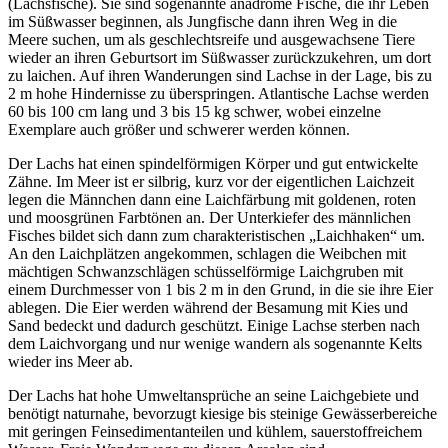
(Lachsfische). Sie sind sogenannte anadrome Fische, die ihr Leben
im Süßwasser beginnen, als Jungfische dann ihren Weg in die
Meere suchen, um als geschlechtsreife und ausgewachsene Tiere
wieder an ihren Geburtsort im Süßwasser zurückzukehren, um dort
zu laichen. Auf ihren Wanderungen sind Lachse in der Lage, bis zu
2 m hohe Hindernisse zu überspringen. Atlantische Lachse werden
60 bis 100 cm lang und 3 bis 15 kg schwer, wobei einzelne
Exemplare auch größer und schwerer werden können.
Der Lachs hat einen spindelförmigen Körper und gut entwickelte
Zähne. Im Meer ist er silbrig, kurz vor der eigentlichen Laichzeit
legen die Männchen dann eine Laichfärbung mit goldenen, roten
und moosgrünen Farbtönen an. Der Unterkiefer des männlichen
Fisches bildet sich dann zum charakteristischen „Laichhaken“ um.
An den Laichplätzen angekommen, schlagen die Weibchen mit
mächtigen Schwanzschlägen schüsselförmige Laichgruben mit
einem Durchmesser von 1 bis 2 m in den Grund, in die sie ihre Eier
ablegen. Die Eier werden während der Besamung mit Kies und
Sand bedeckt und dadurch geschützt. Einige Lachse sterben nach
dem Laichvorgang und nur wenige wandern als sogenannte Kelts
wieder ins Meer ab.
Der Lachs hat hohe Umweltansprüche an seine Laichgebiete und
benötigt naturnahe, bevorzugt kiesige bis steinige Gewässerbereiche
mit geringen Feinsedimentanteilen und kühlem, sauerstoffreichem