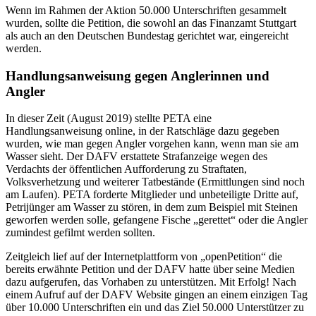
Wenn im Rahmen der Aktion 50.000 Unterschriften gesammelt
wurden, sollte die Petition, die sowohl an das Finanzamt Stuttgart
als auch an den Deutschen Bundestag gerichtet war, eingereicht
werden.
Handlungsanweisung gegen Anglerinnen und
Angler
In dieser Zeit (August 2019) stellte PETA eine
Handlungsanweisung online, in der Ratschläge dazu gegeben
wurden, wie man gegen Angler vorgehen kann, wenn man sie am
Wasser sieht. Der DAFV erstattete Strafanzeige wegen des
Verdachts der öffentlichen Aufforderung zu Straftaten,
Volksverhetzung und weiterer Tatbestände (Ermittlungen sind noch
am Laufen). PETA forderte Mitglieder und unbeteiligte Dritte auf,
Petrijünger am Wasser zu stören, in dem zum Beispiel mit Steinen
geworfen werden solle, gefangene Fische „gerettet“ oder die Angler
zumindest gefilmt werden sollten.
Zeitgleich lief auf der Internetplattform von „openPetition“ die
bereits erwähnte Petition und der DAFV hatte über seine Medien
dazu aufgerufen, das Vorhaben zu unterstützen. Mit Erfolg! Nach
einem Aufruf auf der DAFV Website gingen an einem einzigen Tag
über 10.000 Unterschriften ein und das Ziel 50.000 Unterstützer zu