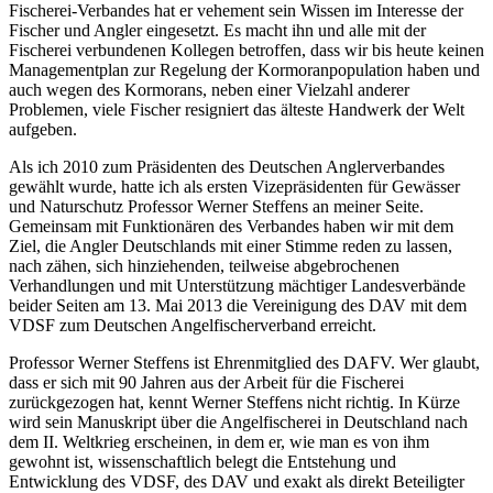
Fischerei-Verbandes hat er vehement sein Wissen im Interesse der
Fischer und Angler eingesetzt. Es macht ihn und alle mit der
Fischerei verbundenen Kollegen betroffen, dass wir bis heute keinen
Managementplan zur Regelung der Kormoranpopulation haben und
auch wegen des Kormorans, neben einer Vielzahl anderer
Problemen, viele Fischer resigniert das älteste Handwerk der Welt
aufgeben.
Als ich 2010 zum Präsidenten des Deutschen Anglerverbandes
gewählt wurde, hatte ich als ersten Vizepräsidenten für Gewässer
und Naturschutz Professor Werner Steffens an meiner Seite.
Gemeinsam mit Funktionären des Verbandes haben wir mit dem
Ziel, die Angler Deutschlands mit einer Stimme reden zu lassen,
nach zähen, sich hinziehenden, teilweise abgebrochenen
Verhandlungen und mit Unterstützung mächtiger Landesverbände
beider Seiten am 13. Mai 2013 die Vereinigung des DAV mit dem
VDSF zum Deutschen Angelfischerverband erreicht.
Professor Werner Steffens ist Ehrenmitglied des DAFV. Wer glaubt,
dass er sich mit 90 Jahren aus der Arbeit für die Fischerei
zurückgezogen hat, kennt Werner Steffens nicht richtig. In Kürze
wird sein Manuskript über die Angelfischerei in Deutschland nach
dem II. Weltkrieg erscheinen, in dem er, wie man es von ihm
gewohnt ist, wissenschaftlich belegt die Entstehung und
Entwicklung des VDSF, des DAV und exakt als direkt Beteiligter