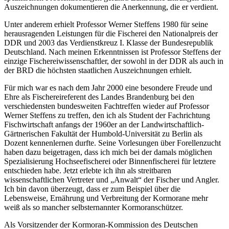
Auszeichnungen dokumentieren die Anerkennung, die er verdient.
Unter anderem erhielt Professor Werner Steffens 1980 für seine
herausragenden Leistungen für die Fischerei den Nationalpreis der
DDR und 2003 das Verdienstkreuz I. Klasse der Bundesrepublik
Deutschland. Nach meinen Erkenntnissen ist Professor Steffens der
einzige Fischereiwissenschaftler, der sowohl in der DDR als auch in
der BRD die höchsten staatlichen Auszeichnungen erhielt.
Für mich war es nach dem Jahr 2000 eine besondere Freude und
Ehre als Fischereireferent des Landes Brandenburg bei den
verschiedensten bundesweiten Fachtreffen wieder auf Professor
Werner Steffens zu treffen, den ich als Student der Fachrichtung
Fischwirtschaft anfangs der 1960er an der Landwirtschaftlich-
Gärtnerischen Fakultät der Humbold-Universität zu Berlin als
Dozent kennenlernen durfte. Seine Vorlesungen über Forellenzucht
haben dazu beigetragen, dass ich mich bei der damals möglichen
Spezialisierung Hochseefischerei oder Binnenfischerei für letztere
entschieden habe. Jetzt erlebte ich ihn als streitbaren
wissenschaftlichen Vertreter und „Anwalt“ der Fischer und Angler.
Ich bin davon überzeugt, dass er zum Beispiel über die
Lebensweise, Ernährung und Verbreitung der Kormorane mehr
weiß als so mancher selbsternannter Kormoranschützer.
Als Vorsitzender der Kormoran-Kommission des Deutschen