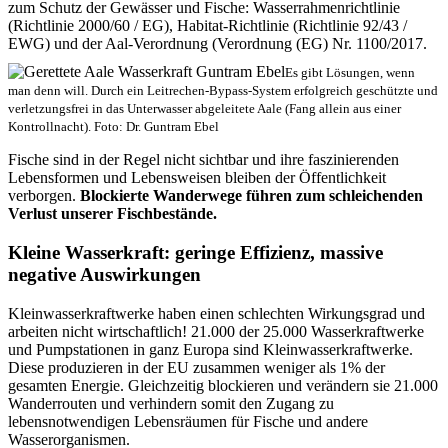
zum Schutz der Gewässer und Fische: Wasserrahmenrichtlinie
(Richtlinie 2000/60 / EG), Habitat-Richtlinie (Richtlinie 92/43 /
EWG) und der Aal-Verordnung (Verordnung (EG) Nr. 1100/2017.
Es gibt Lösungen, wenn
man denn will. Durch ein Leitrechen-Bypass-System erfolgreich geschützte und
verletzungsfrei in das Unterwasser abgeleitete Aale (Fang allein aus einer
Kontrollnacht). Foto: Dr. Guntram Ebel
Fische sind in der Regel nicht sichtbar und ihre faszinierenden
Lebensformen und Lebensweisen bleiben der Öffentlichkeit
verborgen.
Blockierte Wanderwege führen zum schleichenden
Verlust unserer Fischbestände.
Kleine Wasserkraft: geringe Effizienz, massive
negative Auswirkungen
Kleinwasserkraftwerke haben einen schlechten Wirkungsgrad und
arbeiten nicht wirtschaftlich! 21.000 der 25.000 Wasserkraftwerke
und Pumpstationen in ganz Europa sind Kleinwasserkraftwerke.
Diese produzieren in der EU zusammen weniger als 1% der
gesamten Energie. Gleichzeitig blockieren und verändern sie 21.000
Wanderrouten und verhindern somit den Zugang zu
lebensnotwendigen Lebensräumen für Fische und andere
Wasserorganismen.