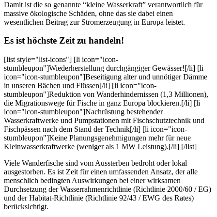
Damit ist die so genannte “kleine Wasserkraft” verantwortlich für
massive ökologische Schäden, ohne das sie dabei einen
wesentlichen Beitrag zur Stromerzeugung in Europa leistet.
Es ist höchste Zeit zu handeln!
[list style="list-icons"] [li icon="icon-
stumbleupon"]Wiederherstellung durchgängiger Gewässer![/li] [li
icon="icon-stumbleupon"]Beseitigung alter und unnötiger Dämme
in unseren Bächen und Flüssen[/li] [li icon="icon-
stumbleupon"]Reduktion von Wanderhindernissen (1,3 Millionen),
die Migrationswege für Fische in ganz Europa blockieren.[/li] [li
icon="icon-stumbleupon"]Nachrüstung bestehender
Wasserkraftwerke und Pumpstationen mit Fischschutztechnik und
Fischpässen nach dem Stand der Technik[/li] [li icon="icon-
stumbleupon"]Keine Planungsgenehmigungen mehr für neue
Kleinwasserkraftwerke (weniger als 1 MW Leistung).[/li] [/list]
Viele Wanderfische sind vom Aussterben bedroht oder lokal
ausgestorben. Es ist Zeit für einen umfassenden Ansatz, der alle
menschlich bedingten Auswirkungen bei einer wirksamen
Durchsetzung der Wasserrahmenrichtlinie (Richtlinie 2000/60 / EG)
und der Habitat-Richtlinie (Richtlinie 92/43 / EWG des Rates)
berücksichtigt.