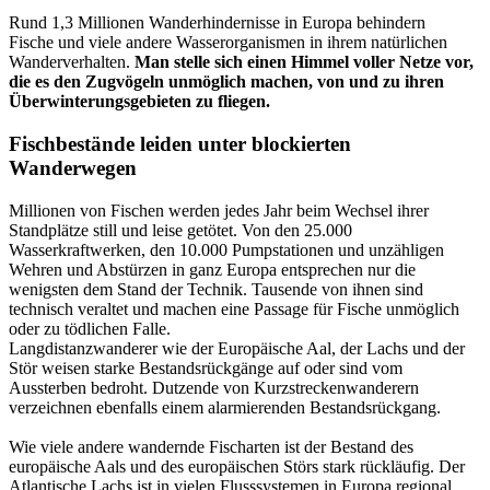
Rund 1,3 Millionen Wanderhindernisse in Europa behindern
Fische und viele andere Wasserorganismen in ihrem natürlichen
Wanderverhalten.
Man stelle sich einen Himmel voller Netze vor,
die es den Zugvögeln unmöglich machen, von und zu ihren
Überwinterungsgebieten zu fliegen.
Fischbestände leiden unter blockierten
Wanderwegen
Millionen von Fischen werden jedes Jahr beim Wechsel ihrer
Standplätze still und leise getötet. Von den 25.000
Wasserkraftwerken, den 10.000 Pumpstationen und unzähligen
Wehren und Abstürzen in ganz Europa entsprechen nur die
wenigsten dem Stand der Technik. Tausende von ihnen sind
technisch veraltet und machen eine Passage für Fische unmöglich
oder zu tödlichen Falle.
Langdistanzwanderer wie der Europäische Aal, der Lachs und der
Stör weisen starke Bestandsrückgänge auf oder sind vom
Aussterben bedroht. Dutzende von Kurzstreckenwanderern
verzeichnen ebenfalls einem alarmierenden Bestandsrückgang.
Wie viele andere wandernde Fischarten ist der Bestand des
europäische Aals und des europäischen Störs stark rückläufig. Der
Atlantische Lachs ist in vielen Flusssystemen in Europa regional