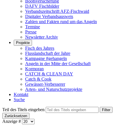
Bootsversicherung
DAFV Fischbilder
Verbandszeitschrift AFZ-Fischwaid
Digitaler Verbandsausweis
Zahlen und Fakten rund um das Angeln
Termine
Presse
Newsletter Archiv
Projekte
Fisch des Jahres
Flusslandschaft der Jahre
Kampagne #gehangeln
Angeln in der Mitte der Gesellschaft
Kormoran
CATCH & CLEAN DAY
Catch & Cook
Gewässer-Verbesserer
Arten- und Naturschutzprojekte
Kontakt
Suche
Teil des Titels eingeben
Filter
Zurücksetzen
Anzeige #