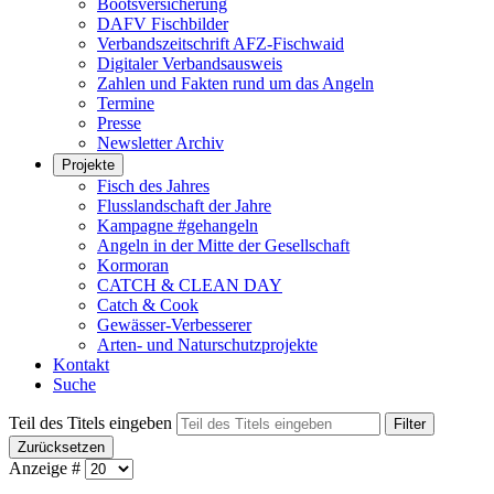
Bootsversicherung
DAFV Fischbilder
Verbandszeitschrift AFZ-Fischwaid
Digitaler Verbandsausweis
Zahlen und Fakten rund um das Angeln
Termine
Presse
Newsletter Archiv
Projekte
Fisch des Jahres
Flusslandschaft der Jahre
Kampagne #gehangeln
Angeln in der Mitte der Gesellschaft
Kormoran
CATCH & CLEAN DAY
Catch & Cook
Gewässer-Verbesserer
Arten- und Naturschutzprojekte
Kontakt
Suche
Teil des Titels eingeben
Filter
Zurücksetzen
Anzeige #