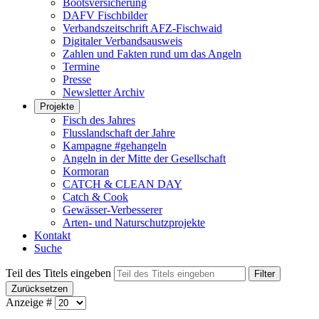
Bootsversicherung
DAFV Fischbilder
Verbandszeitschrift AFZ-Fischwaid
Digitaler Verbandsausweis
Zahlen und Fakten rund um das Angeln
Termine
Presse
Newsletter Archiv
Projekte
Fisch des Jahres
Flusslandschaft der Jahre
Kampagne #gehangeln
Angeln in der Mitte der Gesellschaft
Kormoran
CATCH & CLEAN DAY
Catch & Cook
Gewässer-Verbesserer
Arten- und Naturschutzprojekte
Kontakt
Suche
Teil des Titels eingeben
Filter
Zurücksetzen
Anzeige #