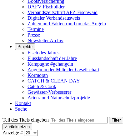
Bootsversicherung
DAFV Fischbilder
Verbandszeitschrift AFZ-Fischwaid
Digitaler Verbandsausweis
Zahlen und Fakten rund um das Angeln
Termine
Presse
Newsletter Archiv
Projekte
Fisch des Jahres
Flusslandschaft der Jahre
Kampagne #gehangeln
Angeln in der Mitte der Gesellschaft
Kormoran
CATCH & CLEAN DAY
Catch & Cook
Gewässer-Verbesserer
Arten- und Naturschutzprojekte
Kontakt
Suche
Teil des Titels eingeben
Filter
Zurücksetzen
Anzeige #